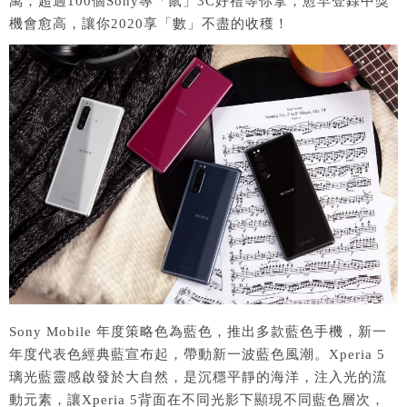
萬，超過100個Sony專「鼠」3C好禮等你拿，愈早登錄中獎
機會愈高，讓你2020享「數」不盡的收穫！
Sony Mobile 年度策略色為藍色，推出多款藍色手機，新一
年度代表色經典藍宣布起，帶動新一波藍色風潮。Xperia 5
璃光藍靈感啟發於大自然，是沉穩平靜的海洋，注入光的流
動元素，讓Xperia 5背面在不同光影下顯現不同藍色層次，