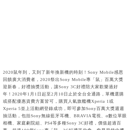
2020鼠年到，又到了新年換新機的時刻！Sony Mobile感恩
回饋廣大消費者，2020祭出Sony Mobile專「鼠」百萬大獎
迎新春，好禮抽獎活動，讓Sony 3C好禮陪大家歡樂過好
年！2020年1月1日起至2月10日止於全台全通路，單機選購
或搭配優惠資費方案皆可，購買人氣旗艦機Xperia 1或
Xperia 5並上活動網登錄成功，即可參加Sony百萬大獎週週
抽活動，包括Sony無線藍牙耳機、BRAVIA電視、α數位單眼
相機、家庭劇院組、PS4等多種Sony 3C好禮，價值超過百