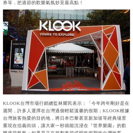
券等，把過節的歡樂氣氛炒至最高點！
KLOOK台灣市場行銷總監林耀民表示：「今年跨年剛好是在
週間，許多人選擇在台灣過個輕鬆溫馨的假期；KLOOK根據
台灣旅客熱愛的目的地，將日本巴黎甚至新加坡等經典場景
重現在信義街頭，讓大家一秒就能沈浸在『世界樂園』的歡
樂過節氣氛；如果是正在規劃春節或明年假期的台灣旅客，