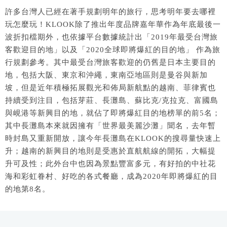
許多台灣人已經在著手規劃明年的旅行，思考明年要去哪裡
玩怎麼玩！KLOOK除了推出年度品牌嘉年華作為年底最後一
波折扣檔期外，也依據平台數據統計出「2019年最受台灣旅
客歡迎目的地」以及「2020全球即將爆紅的目的地」 作為旅
行規劃參考。其中最受台灣旅客歡迎的仍舊是日本主要目的
地，包括大阪、東京和沖繩，東南亞地區則是曼谷與新加
坡，但是近年積極拓展觀光和佈局新航點的越南、菲律賓也
持續受到注目，包括芽莊、長灘島、蘇比克/克拉克、富國島
與峴港等新興目的地，就佔了即將爆紅目的地榜單的前5名；
其中長灘島本來就因擁有「世界最美麗沙灘」聞名，去年暫
時封島又重新開放，讓今年長灘島在KLOOK的搜尋量快速上
升；越南的新興目的地則是受惠於直航航線的開拓，大幅提
升可及性；此外台中也因為景點豐富多元，有好拍的中社花
海和彩虹眷村、好吃的各式餐廳，成為2020年即將爆紅的目
的地第8名。