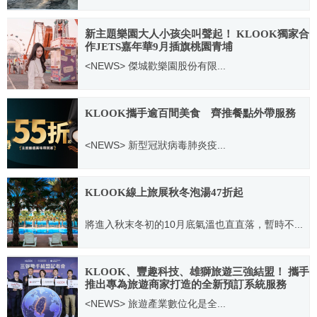
2020.01.16
新主題樂園大人小孩尖叫聲起！ KLOOK獨家合
作JETS嘉年華9月插旗桃園青埔
<NEWS> 傑城歡樂園股份有限...
2020.09.02
KLOOK攜手逾百間美食 齊推餐點外帶服務
<NEWS> 新型冠狀病毒肺炎疫...
2020.04.07
KLOOK線上旅展秋冬泡湯47折起
將進入秋末冬初的10月底氣溫也直直落，暫時不...
2020.11.02
KLOOK、豐趣科技、雄獅旅遊三強結盟！ 攜手
推出專為旅遊商家打造的全新預訂系統服務
「NEXT」
<NEWS> 旅遊產業數位化是全...