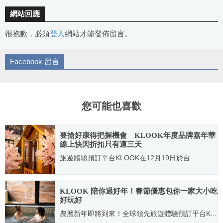
網站回應
很抱歉，必須
登入
網站才能發佈留言。
Facebook 留言
您可能也喜歡
要搶好康得把握機會 KLOOK年度品牌嘉年華
線上快閃折扣只有這三天
旅遊體驗預訂平台KLOOK在12月19日於台...
2019.12.23
KLOOK 陪你過好年！春節優惠包你一家大小吃
好玩好
農曆新年即將到來！全球領先旅遊體驗預訂平台K...