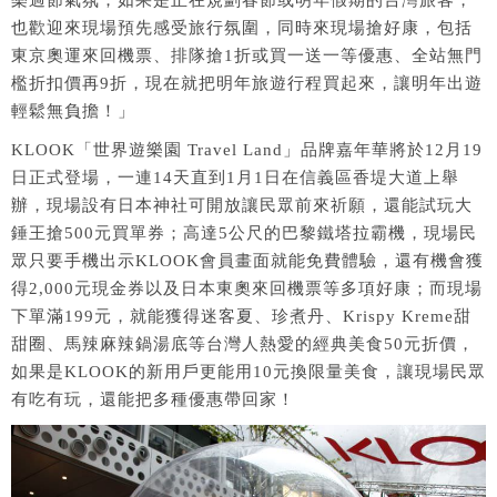
也歡迎來現場預先感受旅行氛圍，同時來現場搶好康，包括
東京奧運來回機票、排隊搶1折或買一送一等優惠、全站無門
檻折扣價再9折，現在就把明年旅遊行程買起來，讓明年出遊
輕鬆無負擔！」
KLOOK「世界遊樂園 Travel Land」品牌嘉年華將於12月19
日正式登場，一連14天直到1月1日在信義區香堤大道上舉
辦，現場設有日本神社可開放讓民眾前來祈願，還能試玩大
錘王搶500元買單券；高達5公尺的巴黎鐵塔拉霸機，現場民
眾只要手機出示KLOOK會員畫面就能免費體驗，還有機會獲
得2,000元現金券以及日本東奧來回機票等多項好康；而現場
下單滿199元，就能獲得迷客夏、珍煮丹、Krispy Kreme甜
甜圈、馬辣麻辣鍋湯底等台灣人熱愛的經典美食50元折價，
如果是KLOOK的新用戶更能用10元換限量美食，讓現場民眾
有吃有玩，還能把多種優惠帶回家！