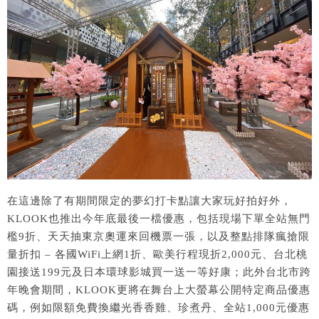
在這邊除了有期間限定的夢幻打卡點讓大家玩好拍好外，
KLOOK也推出今年底最後一檔優惠，包括現場下單全站無門
檻9折、天天抽東京奧運來回機票一張，以及整點排隊瘋搶限
量折扣 – 各國WiFi上網1折、歐美行程現折2,000元、台北桃
園接送199元及日本環球影城買一送一等好康；此外台北市跨
年晚會期間，KLOOK更將在舞台上大螢幕公開特定商品優惠
碼，例如限額免費換繼光香香雞、珍煮丹、全站1,000元優惠