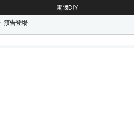
電腦DIY
僕》預告登場