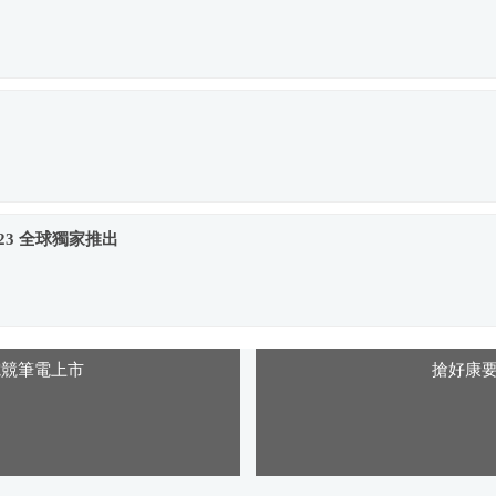
/23 全球獨家推出
S電競筆電上市
搶好康要