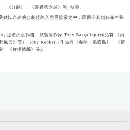
裂》、《分裂》、《靈異第六感》等) 執導。
夫婦在遭受難以言表的悲劇後陷入愁雲慘霧之中，因而令其婚姻產生裂
的創作者、監製暨作家 Tony Basgallop (作品有 《內
風雲》等)、Toby Kebbell (作品有《金剛：骷髏島》、《驚
系列電影、《偷拐搶騙》等)。