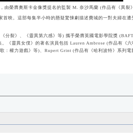
式預告，由榮膺奧斯卡金像獎提名的監製 M. 奈沙馬蘭 (作品有《異
ple TV+ 獨家首映。這部每集半小時的懸疑驚悚劇描述費城的一對
裂》、《靈異第六感》等) 攜手榮膺英國電影學院獎 (BAFTA) 提名
異女僕》的著名演員包括 Lauren Ambrose (作品有《六呎
與火之歌：權力遊戲》等)、Rupert Grint (作品有《哈利波特》