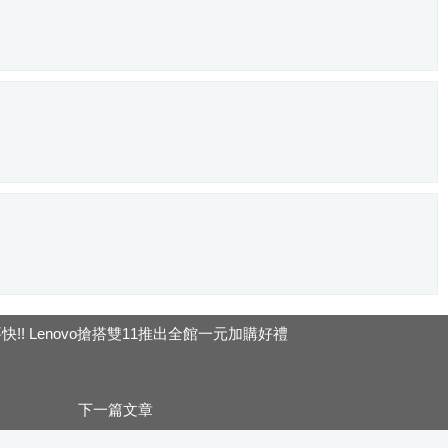
快!! Lenovo搶搭雙11推出全館一元加購好禮
下一篇文章