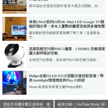
第32屆台北電器空調3C影音大展正式開跑，自...
2022.04.08
奇美UM10系列65吋4K Mini LED Google TV開
箱評測分享：有令人驚艷的畫質音效與多種智慧
功能
最近剛好想升級購買電視機了嗎？來！這邊要為
大...
2025.04.18
居家防範空污與PM2.5傷害 CHIMEI 空氣管家
讓大家呼吸好空氣
全球空污拉警報，近年來PM2.5和空氣污染的...
2020.03.16
Philips全新OLED 935大型顯示器炫彩登場！帶
來Ambilight情境燈效和Play-Fi技術
News 歐系影音家電大廠Philips飛利...
2021.05.27
買藍牙耳機音響正是時候 搖
嶄新功能！YouTube Music 與