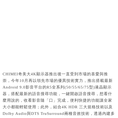
CHIMEI奇美大4K顯示器推出後一直受到市場的喜愛與推
崇，今年10月再以領先市場的優異技術實力，推出搭載最新
Android 9.0影音平台的R5全系列(50/55/65/75型)液晶顯示
器，搭配最新的語音搜尋功能，一鍵開啟語音搜尋，想看什
麼用說的，收看影音隨「口」完成，便利快捷的功能讓全家
大小都能輕鬆使用；此外，結合4K HDR 三大規格技術以及
Dolby Audio與DTS TruSurround兩種音效技術，透過內建多