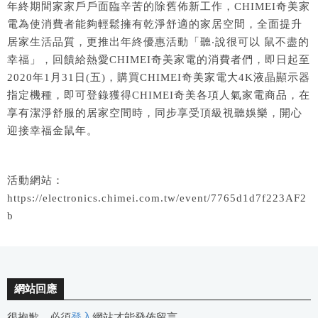
年終期間家家戶戶面臨辛苦的除舊佈新工作，CHIMEI奇美家
電為使消費者能夠輕鬆擁有乾淨舒適的家居空間，全面提升
居家生活品質，更推出年終優惠活動「聽‧說很可以 鼠不盡的
幸福」，回饋給熱愛CHIMEI奇美家電的消費者們，即日起至
2020年1月31日(五)，購買CHIMEI奇美家電大4K液晶顯示器
指定機種，即可登錄獲得CHIMEI奇美各項人氣家電商品，在
享有潔淨舒服的居家空間時，同步享受頂級視聽娛樂，開心
迎接幸福金鼠年。
活動網站：
https://electronics.chimei.com.tw/event/7765d1d7f223AF2
b
網站回應
很抱歉，必須
登入
網站才能發佈留言。