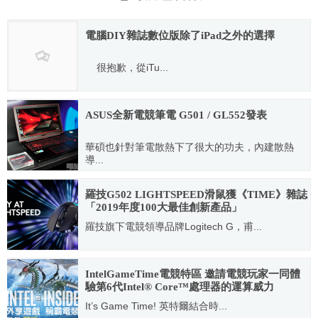
電腦DIY雜誌數位版除了iPad之外的選擇
很抱歉，從iTu...
2011.12.01
ASUS全新電競筆電 G501 / GL552發表
華碩也針對筆電散熱下了很大的功夫，內建散熱
導...
2015.04.13
羅技G502 LIGHTSPEED滑鼠獲《TIME》雜誌
「2019年度100大最佳創新產品」
羅技旗下電競領導品牌Logitech G，甫...
2019.12.02
IntelGameTime電競特區 邀請電競玩家一同體
驗第6代Intel® Core™處理器的運算威力
It’s Game Time! 英特爾結合時...