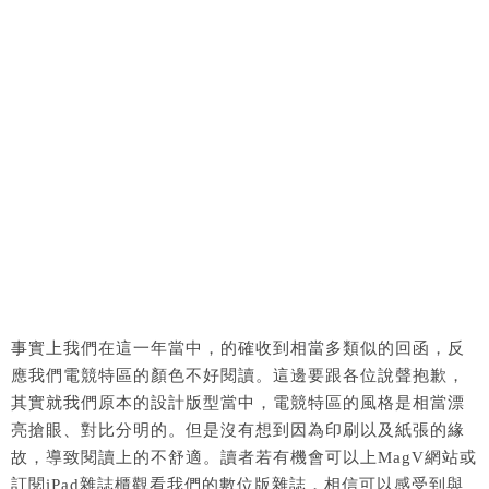
事實上我們在這一年當中，的確收到相當多類似的回函，反
應我們電競特區的顏色不好閱讀。這邊要跟各位說聲抱歉，
其實就我們原本的設計版型當中，電競特區的風格是相當漂
亮搶眼、對比分明的。但是沒有想到因為印刷以及紙張的緣
故，導致閱讀上的不舒適。讀者若有機會可以上MagV網站或
訂閱iPad雜誌櫃觀看我們的數位版雜誌，相信可以感受到與