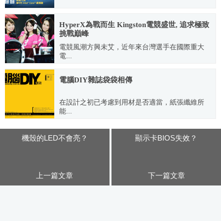
2016.04.08
HyperX為戰而生 Kingston電競盛世, 追求極致
挑戰巔峰
電競風潮方興未艾，近年來台灣選手在國際重大
電...
2015.08.06
電腦DIY雜誌袋袋相傳
在設計之初已考慮到用材是否適當，紙張纖維所
能...
2012.09.30
機殼的LED不會亮？
顯示卡BIOS失效？
上一篇文章
下一篇文章