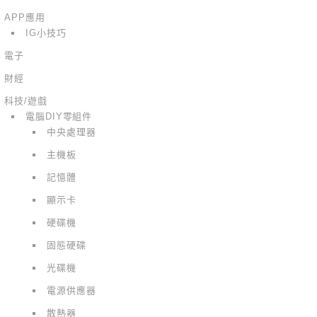
APP應用
IG小技巧
電子
財經
科技/遊戲
電腦DIY零組件
中央處理器
主機板
記憶體
顯示卡
硬碟機
固態硬碟
光碟機
電源供應器
散熱器