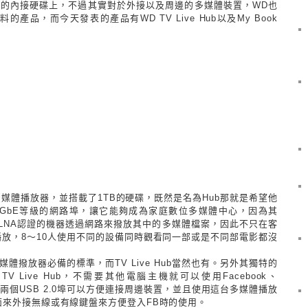
售的內接硬碟上，不過其實對於外接以及周邊的多媒體裝置，WD也
品，而今天發表的產品有WD TV Live Hub以及My Book
是一款多媒體播放器，並搭載了1TB的硬碟，既然是名為Hub那就是希望他
GbE等級的網路埠，讓它能夠成為家庭數位多媒體中心，因為其
過DLNA認證的機器透過網路來撥放其中的多媒體檔案，因此不只在客
放，8～10人使用不同的設備同時觀看同一部或是不同部電影都沒
媒體撥放器必備的標準，而TV Live Hub當然也有。另外其獨特的
 Live Hub，不需要其他電腦主機就可以使用Facebook、
提供了兩個USB 2.0埠可以方便連接周邊裝置，並且使用這台多媒體播放
面來外接無線或有線鍵盤來方便登入FB時的使用。