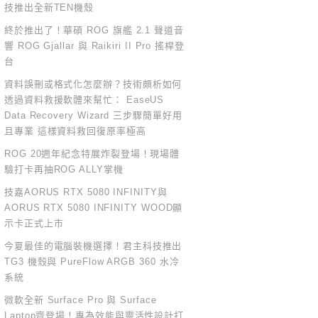
技推出全新TEN機殼
終於推出了！華碩 ROG 旗艦 2.1 聲道音
響 ROG Gjallar 與 Raikiri II Pro 搖桿登
台
資料誤刪或格式化怎麼辦？技術頗析如何
透過資料救援軟體來幫忙： EaseUS
Data Recovery Wizard 三步驟簡單好用
且專業 這樣資料救回復原率極高
ROG 20週年紀念特展炸裂登場！現場體
驗打卡再抽ROG ALLY掌機
技嘉AORUS RTX 5080 INFINITY與
AORUS RTX 5080 INFINITY WOOD顯
示卡正式上市
今夏最佳的電腦裝機選擇！君主科技推出
TG3 機殼與 PureFlow ARGB 360 水冷
系統
微軟全新 Surface Pro 與 Surface
Laptop齊登場！專為效能與靈活性設計打