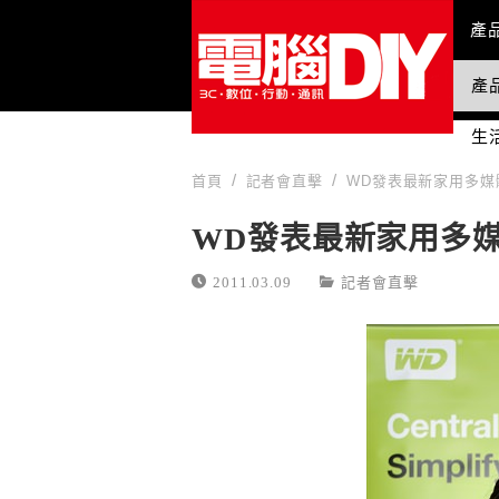
Mai
產
產
國
生
首頁
記者會直擊
WD發表最新家用多媒
WD發表最新家用多
2011.03.09
記者會直擊