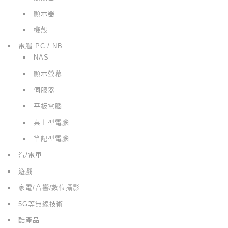
顯示器
機殼
電腦 PC / NB
NAS
顯示螢幕
伺服器
平板電腦
桌上型電腦
筆記型電腦
汽/電車
遊戲
家電/音響/數位攝影
5G等無線技術
酷產品