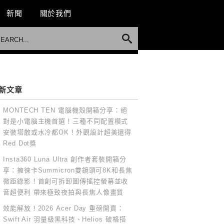
新聞
關於我們
新文章
MONTECH TEN 電腦機殼開箱分享：絕
對是小電腦主機首選！三種不同配置模式
安裝塔散或水冷都OK！外觀設計超美還得
Red Dot獎
Insta360 Luna Ultra 創作者套裝開箱分
享：擁徠卡Summicron雙鏡頭可8K和長焦
微距錄影！首創可拆卸圖傳搖控螢幕並收
音超便利 帶來極致夜拍與長焦人像畫質
效能解放！2026 Acer Day 重磅開賣：
Swift Air 羽量級黑科技、Helios 破格搭