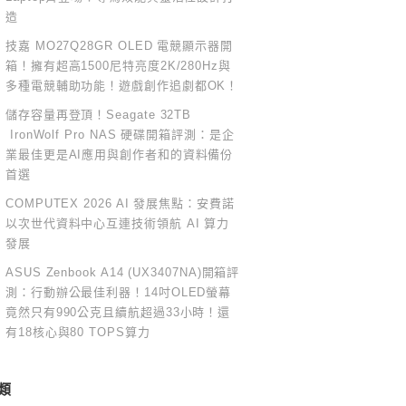
造
技嘉 MO27Q28GR OLED 電競顯示器開
箱！擁有超高1500尼特亮度2K/280Hz與
多種電競輔助功能！遊戲創作追劇都OK！
儲存容量再登頂！Seagate 32TB
IronWolf Pro NAS 硬碟開箱評測：是企
業最佳更是AI應用與創作者和的資料備份
首選
COMPUTEX 2026 AI 發展焦點：安費諾
以次世代資料中心互連技術領航 AI 算力
發展
ASUS Zenbook A14 (UX3407NA)開箱評
測：行動辦公最佳利器！14吋OLED螢幕
竟然只有990公克且續航超過33小時！還
有18核心與80 TOPS算力
類