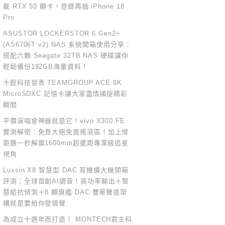
載 RTX 50 顯卡，登錄再抽 iPhone 18
Pro
ASUSTOR LOCKERSTOR 6 Gen2+
(AS6706T v2) NAS 系統開箱使用分享：
搭配六顆 Seagate 32TB NAS 硬碟讓你
輕鬆備份192GB海量資料！
十銓科技發表 TEAMGROUP ACE 8K
MicroSDXC 記憶卡讓大家盡情捕捉精彩
瞬間
平價演唱會神器就是它！vivo X300 FE
實測解密：免買大砲免買搖滾區！加上增
距鏡一秒解鎖1600mm超遠距專業級追星
視角
Luxsin X8 智慧型 DAC 耳機擴大機開箱
評測：全球首創AI調音！高功率輸出＋智
慧組抗偵測＋8 顆旗艦 DAC 雙單聲道架
構就是要給你發燒聲
為成立十週年而打造！ MONTECH君主科