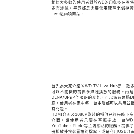
相信大多數的使用者對於
WD的印象多在零
多有涉獵，畢竟都是需要使用硬碟來儲存資料的產
Live這兩項商品。
首先為大家介紹的
WD TV Live Hub
可以不關機的提供多媒體播放的服務。內建
DLNA/UPnP伺服器的功能，可以讓有通
廳，使用者在家中每一台電腦都可以共用並播
有問題。
HDMI介面及
1080P影片的播放已經是時下多
介面，讓使用者只要在客廳擺放一台WD TV
YouTube、Flickr等主流網站的服務。
器播放外接裝置裡的檔案，或是利用USB介