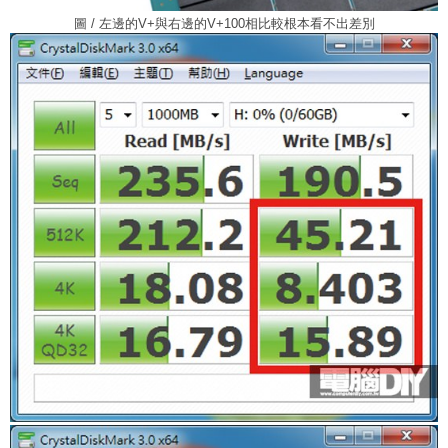
圖 / 左邊的V+與右邊的V+100相比較根本看不出差別