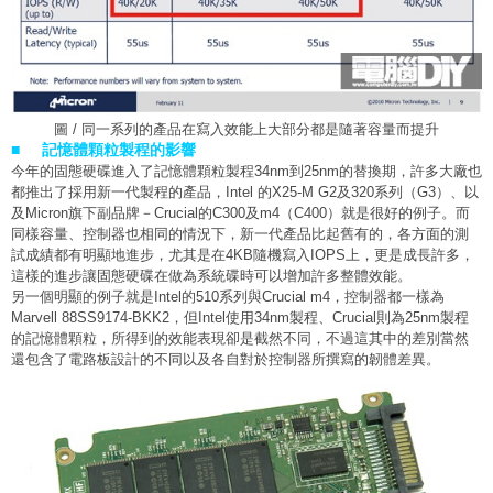
圖 / 同一系列的產品在寫入效能上大部分都是隨著容量而提升
■ 記憶體顆粒製程的影響
今年的固態硬碟進入了記憶體顆粒製程34nm到25nm的替換期，許多大廠也
都推出了採用新一代製程的產品，Intel 的X25-M G2及320系列（G3）、以
及Micron旗下副品牌－Crucial的C300及m4（C400）就是很好的例子。而
同樣容量、控制器也相同的情況下，新一代產品比起舊有的，各方面的測
試成績都有明顯地進步，尤其是在4KB隨機寫入IOPS上，更是成長許多，
這樣的進步讓固態硬碟在做為系統碟時可以增加許多整體效能。
另一個明顯的例子就是Intel的510系列與Crucial m4，控制器都一樣為
Marvell 88SS9174-BKK2，但Intel使用34nm製程、Crucial則為25nm製程
的記憶體顆粒，所得到的效能表現卻是截然不同，不過這其中的差別當然
還包含了電路板設計的不同以及各自對於控制器所撰寫的韌體差異。