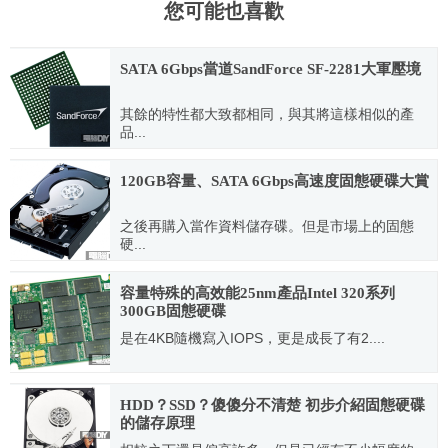
您可能也喜歡
SATA 6Gbps當道SandForce SF-2281大軍壓境
其餘的特性都大致都相同，與其將這樣相似的產
品...
2011.10.21
120GB容量、SATA 6Gbps高速度固態硬碟大賞
之後再購入當作資料儲存碟。但是市場上的固態
硬...
2012.06.17
容量特殊的高效能25nm產品Intel 320系列
300GB固態硬碟
是在4KB隨機寫入IOPS，更是成長了有2....
2011.08.01
HDD？SSD？傻傻分不清楚 初步介紹固態硬碟
的儲存原理