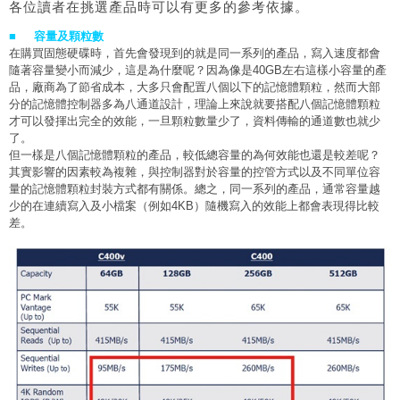
各位讀者在挑選產品時可以有更多的參考依據。
■ 容量及顆粒數
在購買固態硬碟時，首先會發現到的就是同一系列的產品，寫入速度都會
隨著容量變小而減少，這是為什麼呢？因為像是40GB左右這樣小容量的產
品，廠商為了節省成本，大多只會配置八個以下的記憶體顆粒，然而大部
分的記憶體控制器多為八通道設計，理論上來說就要搭配八個記憶體顆粒
才可以發揮出完全的效能，一旦顆粒數量少了，資料傳輸的通道數也就少
了。
但一樣是八個記憶體顆粒的產品，較低總容量的為何效能也還是較差呢？
其實影響的因素較為複雜，與控制器對於容量的控管方式以及不同單位容
量的記憶體顆粒封裝方式都有關係。總之，同一系列的產品，通常容量越
少的在連續寫入及小檔案（例如4KB）隨機寫入的效能上都會表現得比較
差。