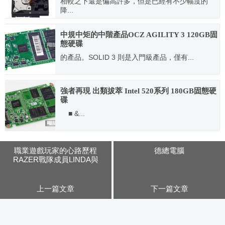
相較之下還是偏高許多，但是已經有不少幅度的
降...
2011.02.10
中規中矩的中階產品OCZ AGILITY 3 120GB固
態硬碟
的產品。SOLID 3 則是入門級產品，僅有...
2011.12.16
強者再現 出類拔萃 Intel 520系列 180GB固態硬
碟
■ &...
2012.08.26
職業遊戲玩家的心路歷程
德總電腦
RAZER戰隊成員LINDA與
SlayerS_’Boxer’專訪
上一篇文章
下一篇文章