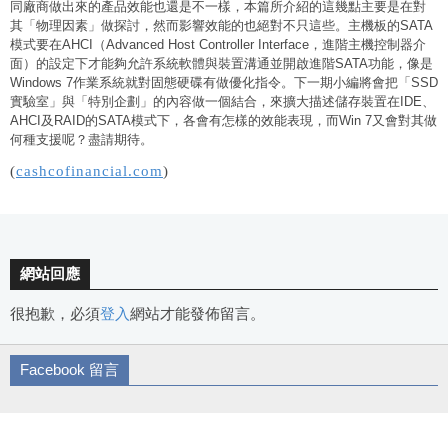
同廠商做出來的產品效能也還是不一樣，本篇所介紹的這幾點主要是在對
其「物理因素」做探討，然而影響效能的也絕對不只這些。主機板的SATA
模式要在AHCI（Advanced Host Controller Interface，進階主機控制器介
面）的設定下才能夠允許系統軟體與裝置溝通並開啟進階SATA功能，像是
Windows 7作業系統就對固態硬碟有做優化指令。下一期小編將會把「SSD
實驗室」與「特別企劃」的內容做一個結合，來擴大描述儲存裝置在IDE、
AHCI及RAID的SATA模式下，各會有怎樣的效能表現，而Win 7又會對其做
何種支援呢？盡請期待。
(
cashcofinancial.com
)
網站回應
很抱歉，必須
登入
網站才能發佈留言。
Facebook 留言