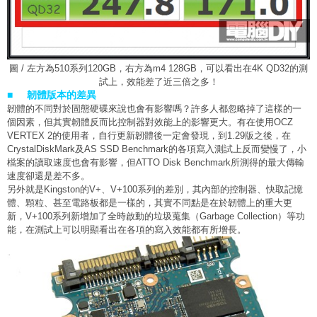
圖 / 左方為510系列120GB，右方為m4 128GB，可以看出在4K QD32的測
試上，效能差了近三倍之多！
■ 韌體版本的差異
韌體的不同對於固態硬碟來說也會有影響嗎？許多人都忽略掉了這樣的一
個因素，但其實韌體反而比控制器對效能上的影響更大。有在使用OCZ
VERTEX 2的使用者，自行更新韌體後一定會發現，到1.29版之後，在
CrystalDiskMark及AS SSD Benchmark的各項寫入測試上反而變慢了，小
檔案的讀取速度也會有影響，但ATTO Disk Benchmark所測得的最大傳輸
速度卻還是差不多。
另外就是Kingston的V+、V+100系列的差別，其內部的控制器、快取記憶
體、顆粒、甚至電路板都是一樣的，其實不同點是在於韌體上的重大更
新，V+100系列新增加了全時啟動的垃圾蒐集（Garbage Collection）等功
能，在測試上可以明顯看出在各項的寫入效能都有所增長。