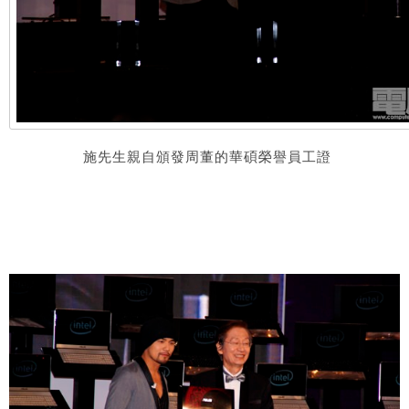
施先生親自頒發周董的華碩榮譽員工證