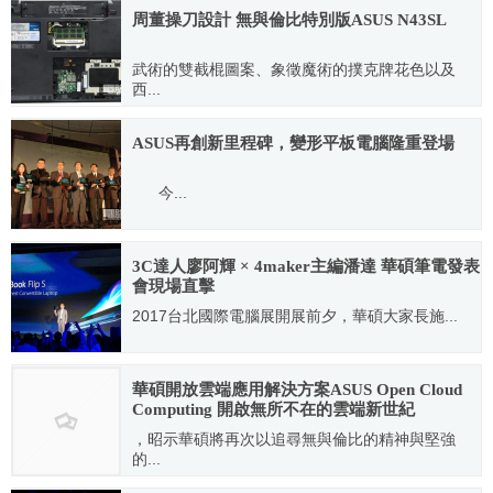
周董操刀設計 無與倫比特別版ASUS N43SL
武術的雙截棍圖案、象徵魔術的撲克牌花色以及
西...
2011.09.28
ASUS再創新里程碑，變形平板電腦隆重登場
今...
2011.03.26
3C達人廖阿輝 × 4maker主編潘達 華碩筆電發表
會現場直擊
2017台北國際電腦展開展前夕，華碩大家長施...
2017.06.07
華碩開放雲端應用解決方案ASUS Open Cloud
Computing 開啟無所不在的雲端新世紀
，昭示華碩將再次以追尋無與倫比的精神與堅強
的...
2013.02.26