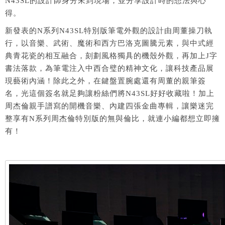
N43SL
的設計師身分來到現場，並分享設計時的想法與心
得。
新發表的
N
系列
N43SL
特別版筆電外觀的設計由周董操刀執
行，以
音樂、武術、魔術和西方巴洛克圖騰元素，與中式經
典青花瓷的相互融合，刻劃風格獨具的機殼外觀
，
再加上
J
字
書法落款，為筆電注入中西合璧的精神文化，讓科技產品展
現藝術內涵！
除此之外，在鍵盤置腕處還有周董的親筆簽
名，光這個簽名就足夠讓粉絲們將
N43SL
好好收藏啦！
加上
周杰倫親手譜寫的開機音樂、內建四張金曲專輯，讓樂迷完
整享有
N
系列周杰倫特別版的無與倫比，就連小編都想立即擁
有！