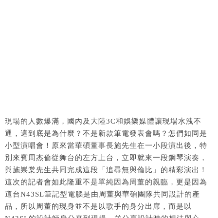
現場的人數爆滿，國內及大陸
3C
和娛樂媒體讓現場水洩不
通，這到底是為什麼？不是新款筆電發表會嗎？怎們如同是
小型演唱會！原來當華碩董事長施先生在一小段演出後，特
別來賓周杰倫從舞台的左方上台，立即就來一段鋼琴演奏，
與施崇棠
先生共同完成這段「追尋無與倫比」的精彩演出！
這次的記者會如此隆重不是單純因為周董的親臨，更是因為
這台
N43SL
筆記型電腦是由周董與華碩團隊共同設計的產
品，所以周董的現身並不是以歌手的身分出席，而是以