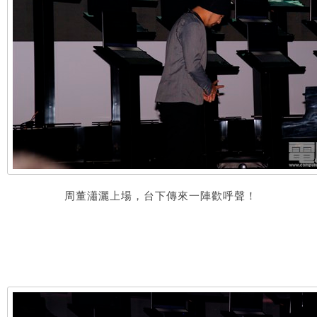
周董瀟灑上場，台下傳來一陣歡呼聲！