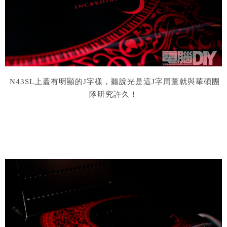
N43SL
上蓋有明顯的
J
字樣，聽說光是這
J
字周董就與華碩團
隊研究許久！