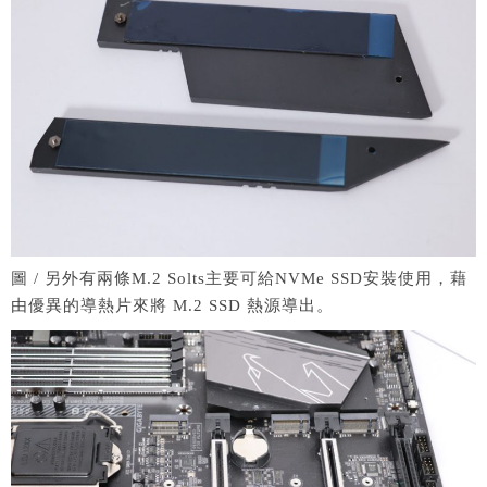
圖 / 另外有兩條M.2 Solts主要可給NVMe SSD安裝使用，藉
由優異的導熱片來將 M.2 SSD 熱源導出。