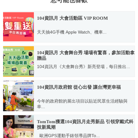
您可能也喜歡
104資訊月 大會活動區 VIP ROOM
天天抽4G手機 Apple Watch、機車...
2015.11.26
104資訊月 大會舞台秀 場場有驚喜，參加活動拿
贈品
104資訊月《大會舞台秀》新亮登場，每日推出...
2015.11.26
104資訊月政府館 從心出發 讓台灣更幸福
今年的政府館的展出項目以貼近民眾生活經驗與
幸...
2015.11.30
TomTom獲選104資訊月走秀新品 引領穿戴式科
技新風潮
歐洲GPS運動手錶領導品牌To...