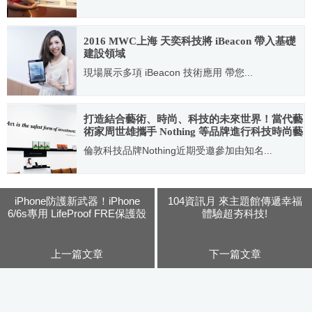
2015.11.25
2016 MWC上海 天奕科技將 iBeacon 帶入基礎
建設領域
現場展示多項 iBeacon 技術應用 帶您...
2016.06.27
打造結合藝術、時尚、科技的未來世界！當代藝
術家周世雄攜手 Nothing 等品牌進行科技時尚藝
術展
倫敦科技品牌Nothing近期受邀參加由知名...
2023.02.16
iPhone防護新武器！iPhone
104資訊月 來主題館傳遞幸福
6/6s專用 LifeProof FRE保護殼
體驗超夯科技!
上一篇文章
下一篇文章