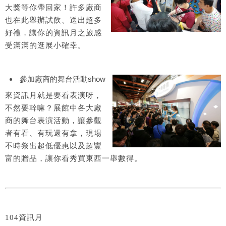
大獎等你帶回家！許多廠商
也在此舉辦試飲、送出超多
好禮，讓你的資訊月之旅感
受滿滿的逛展小確幸。
參加廠商的舞台活動show
來資訊月就是要看表演呀，
不然要幹嘛？展館中各大廠
商的舞台表演活動，讓參觀
者有看、有玩還有拿，現場
不時祭出超低優惠以及超豐
富的贈品，讓你看秀買東西一舉數得。
104資訊月