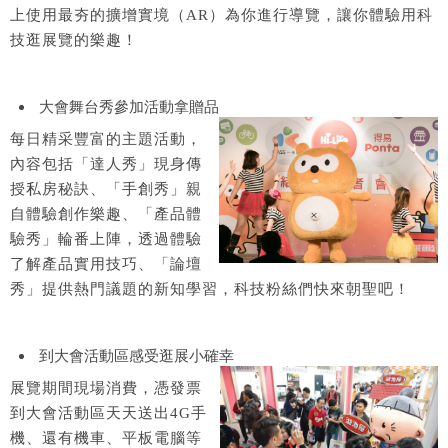
上使用最夯的擴增實境（AR）為你進行導覽，讓你體驗用科
技逛展覽的樂趣！
大會舞台秀參加活動拿贈品
每日精采豐富的主題活動，
內容包括「達人秀」現身傳
授私房秘訣、「手創秀」親
自體驗創作樂趣、「產品體
驗秀」輪番上陣，透過體驗
了解產品實用技巧、「論壇
秀」提供熱門議題的新知學習，科技粉絲們快來朝聖吧！
到大會活動區感受逛展小確幸
展覽期間現場消費，憑發票
到大會活動區天天送出4G手
機、還有機車、平板電腦等