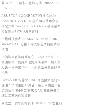
載 RTX 50 顯卡，登錄再抽 iPhone 18
Pro
ASUSTOR LOCKERSTOR 6 Gen2+
(AS6706T v2) NAS 系統開箱使用分享：
搭配六顆 Seagate 32TB NAS 硬碟讓你
輕鬆備份192GB海量資料！
十銓科技發表 TEAMGROUP ACE 8K
MicroSDXC 記憶卡讓大家盡情捕捉精彩
瞬間
平價演唱會神器就是它！vivo X300 FE
實測解密：免買大砲免買搖滾區！加上增
距鏡一秒解鎖1600mm超遠距專業級追星
視角
Luxsin X8 智慧型 DAC 耳機擴大機開箱
評測：全球首創AI調音！高功率輸出＋智
慧組抗偵測＋8 顆旗艦 DAC 雙單聲道架
構就是要給你發燒聲
為成立十週年而打造！ MONTECH君主科