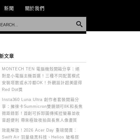
新聞
關於我們
新文章
MONTECH TEN 電腦機殼開箱分享：絕
對是小電腦主機首選！三種不同配置模式
安裝塔散或水冷都OK！外觀設計超美還得
Red Dot獎
Insta360 Luna Ultra 創作者套裝開箱分
享：擁徠卡Summicron雙鏡頭可8K和長焦
微距錄影！首創可拆卸圖傳搖控螢幕並收
音超便利 帶來極致夜拍與長焦人像畫質
效能解放！2026 Acer Day 重磅開賣：
Swift Air 羽量級黑科技、Helios 破格搭