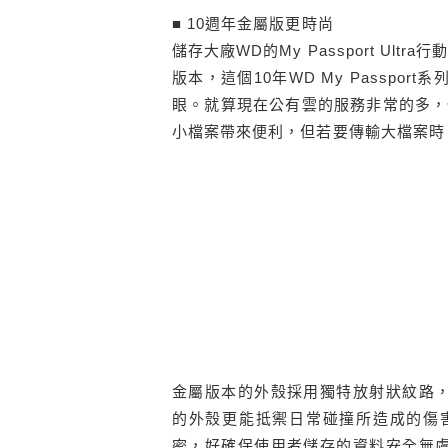
■ 10週年金屬版更時尚
儲存大廠WD的My Passport Ul
版本，這個10年WD My Passp
眼。就算現在公有雲的服務非常的多，
小檔案帶來便利，但若要傳輸大檔案時
金屬版本的外殼採用獨特放射狀紋路，讓My
的外殼更能抵禦日常碰撞所造成的傷害
密，好確保使用者儲存的資料安全無虞。My