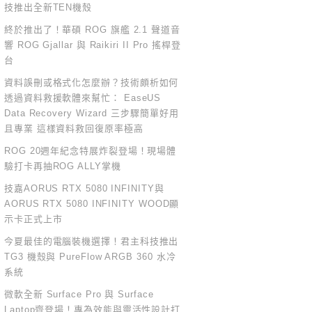
技推出全新TEN機殼
終於推出了！華碩 ROG 旗艦 2.1 聲道音
響 ROG Gjallar 與 Raikiri II Pro 搖桿登
台
資料誤刪或格式化怎麼辦？技術頗析如何
透過資料救援軟體來幫忙： EaseUS
Data Recovery Wizard 三步驟簡單好用
且專業 這樣資料救回復原率極高
ROG 20週年紀念特展炸裂登場！現場體
驗打卡再抽ROG ALLY掌機
技嘉AORUS RTX 5080 INFINITY與
AORUS RTX 5080 INFINITY WOOD顯
示卡正式上市
今夏最佳的電腦裝機選擇！君主科技推出
TG3 機殼與 PureFlow ARGB 360 水冷
系統
微軟全新 Surface Pro 與 Surface
Laptop齊登場！專為效能與靈活性設計打