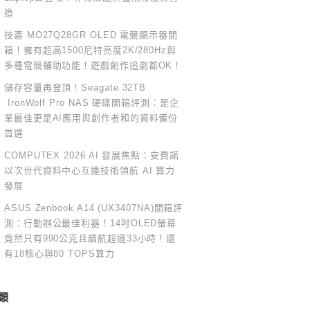
造
技嘉 MO27Q28GR OLED 電競顯示器開
箱！擁有超高1500尼特亮度2K/280Hz與
多種電競輔助功能！遊戲創作追劇都OK！
儲存容量再登頂！Seagate 32TB
IronWolf Pro NAS 硬碟開箱評測：是企
業最佳更是AI應用與創作者和的資料備份
首選
COMPUTEX 2026 AI 發展焦點：安費諾
以次世代資料中心互連技術領航 AI 算力
發展
ASUS Zenbook A14 (UX3407NA)開箱評
測：行動辦公最佳利器！14吋OLED螢幕
竟然只有990公克且續航超過33小時！還
有18核心與80 TOPS算力
類