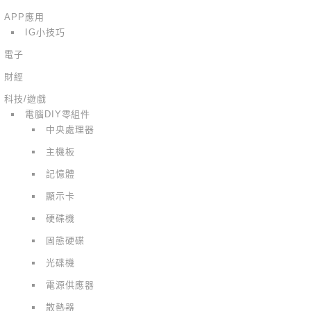
APP應用
IG小技巧
電子
財經
科技/遊戲
電腦DIY零組件
中央處理器
主機板
記憶體
顯示卡
硬碟機
固態硬碟
光碟機
電源供應器
散熱器