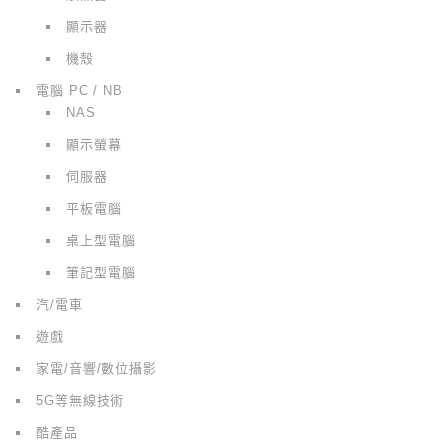
顯示器
機殼
電腦 PC / NB
NAS
顯示螢幕
伺服器
平板電腦
桌上型電腦
筆記型電腦
汽/電車
遊戲
家電/音響/數位攝影
5G等無線技術
酷產品