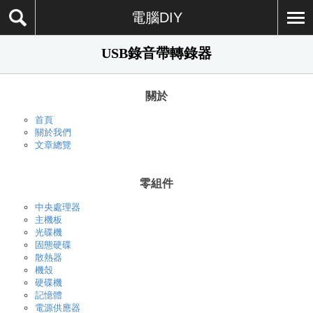
電腦DIY
USB錄音帶轉錄器
關於
首頁
關於我們
文章總覽
零組件
中央處理器
主機板
光碟機
固態硬碟
散熱器
機殼
硬碟機
記憶體
電源供應器