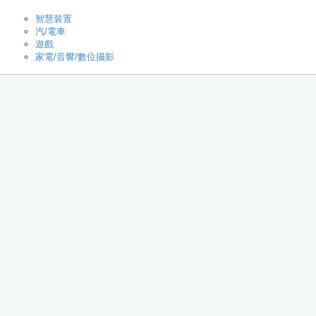
智慧裝置
汽/電車
遊戲
家電/音響/數位攝影