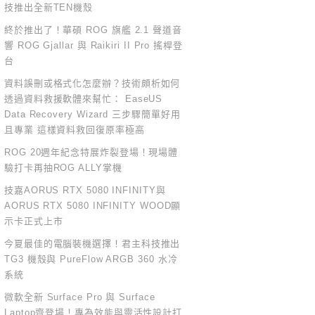
技推出全新TEN機殼
終於推出了！華碩 ROG 旗艦 2.1 聲道音
響 ROG Gjallar 與 Raikiri II Pro 搖桿登
台
資料誤刪或格式化怎麼辦？技術頗析如何
透過資料救援軟體來幫忙： EaseUS
Data Recovery Wizard 三步驟簡單好用
且專業 這樣資料救回復原率極高
ROG 20週年紀念特展炸裂登場！現場體
驗打卡再抽ROG ALLY掌機
技嘉AORUS RTX 5080 INFINITY與
AORUS RTX 5080 INFINITY WOOD顯
示卡正式上市
今夏最佳的電腦裝機選擇！君主科技推出
TG3 機殼與 PureFlow ARGB 360 水冷
系統
微軟全新 Surface Pro 與 Surface
Laptop齊登場！專為效能與靈活性設計打