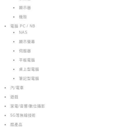
顯示器
機殼
電腦 PC / NB
NAS
顯示螢幕
伺服器
平板電腦
桌上型電腦
筆記型電腦
汽/電車
遊戲
家電/音響/數位攝影
5G等無線技術
酷產品