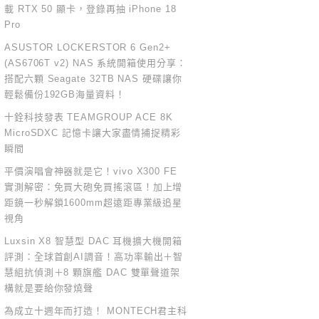
載 RTX 50 顯卡，登錄再抽 iPhone 18
Pro
ASUSTOR LOCKERSTOR 6 Gen2+
(AS6706T v2) NAS 系統開箱使用分享：
搭配六顆 Seagate 32TB NAS 硬碟讓你
輕鬆備份192GB海量資料！
十銓科技發表 TEAMGROUP ACE 8K
MicroSDXC 記憶卡讓大家盡情捕捉精彩
瞬間
平價演唱會神器就是它！vivo X300 FE
實測解密：免買大砲免買搖滾區！加上增
距鏡一秒解鎖1600mm超遠距專業級追星
視角
Luxsin X8 智慧型 DAC 耳機擴大機開箱
評測：全球首創AI調音！高功率輸出＋智
慧組抗偵測＋8 顆旗艦 DAC 雙單聲道架
構就是要給你發燒聲
為成立十週年而打造！ MONTECH君主科