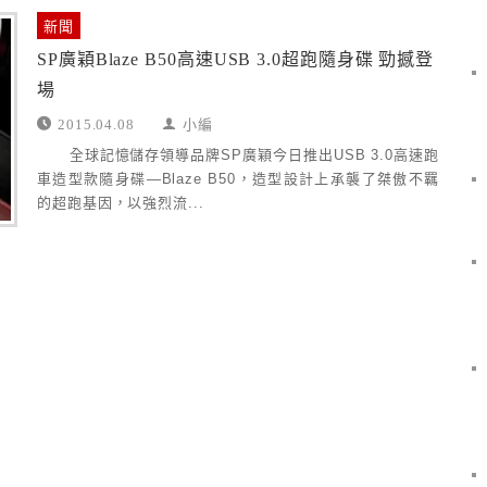
新聞
SP廣穎Blaze B50高速USB 3.0超跑隨身碟 勁撼登
場
2015.04.08
小編
全球記憶儲存領導品牌SP廣穎今日推出USB 3.0高速跑
車造型款隨身碟—Blaze B50，造型設計上承襲了桀傲不羈
的超跑基因，以強烈流...