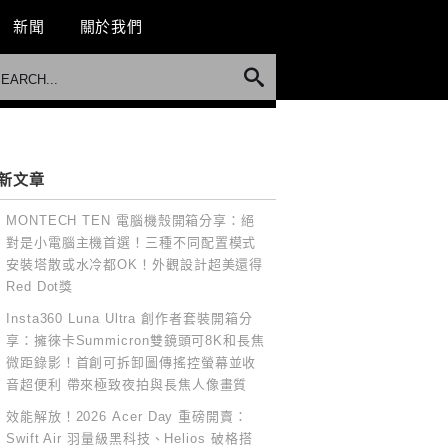
新聞
關於我們
新文章
MONTECH TEN 電腦機殼開箱分享：絕
對是小電腦主機首選！三種不同配置模式
安裝塔散或水冷都OK！外觀設計超美還得
Red Dot獎
Insta360 Luna Ultra 創作者套裝開箱分
享：擁徠卡Summicron雙鏡頭可8K和長焦
微距錄影！首創可拆卸圖傳搖控螢幕並收
音超便利 帶來極致夜拍與長焦人像畫質
效能解放！2026 Acer Day 重磅開賣：
Swift Air 羽量級黑科技、Helios 破格搭