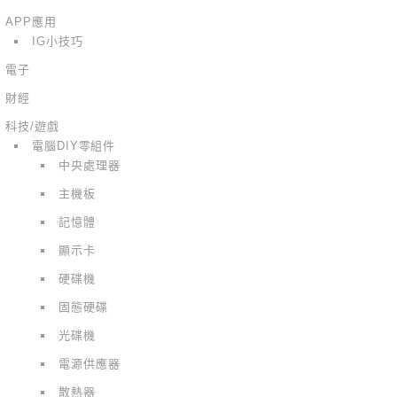
APP應用
IG小技巧
電子
財經
科技/遊戲
電腦DIY零組件
中央處理器
主機板
記憶體
顯示卡
硬碟機
固態硬碟
光碟機
電源供應器
散熱器