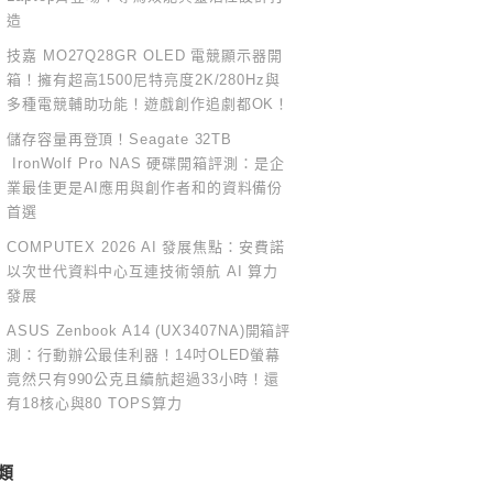
造
技嘉 MO27Q28GR OLED 電競顯示器開
箱！擁有超高1500尼特亮度2K/280Hz與
多種電競輔助功能！遊戲創作追劇都OK！
儲存容量再登頂！Seagate 32TB
IronWolf Pro NAS 硬碟開箱評測：是企
業最佳更是AI應用與創作者和的資料備份
首選
COMPUTEX 2026 AI 發展焦點：安費諾
以次世代資料中心互連技術領航 AI 算力
發展
ASUS Zenbook A14 (UX3407NA)開箱評
測：行動辦公最佳利器！14吋OLED螢幕
竟然只有990公克且續航超過33小時！還
有18核心與80 TOPS算力
類