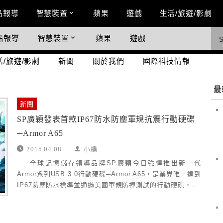
n Menu
品報導
智慧裝置
蘋果
遊戲
生活/旅遊/影劇
品報導
智慧裝置
蘋果
遊戲
際科技情報
活/旅遊/影劇
新聞
關於我們
國際科技情報
最
新聞
SP廣穎發表首款IP67防水防塵軍規抗震行動硬碟
─Armor A65
2015.04.08
小編
全球記憶儲存領導品牌SP廣穎今日強悍推出新一代
Armor系列USB 3.0行動硬碟─Armor A65，是業界唯一達到
IP67防塵防水標準並通過美國軍規防撞測試的行動硬碟，...