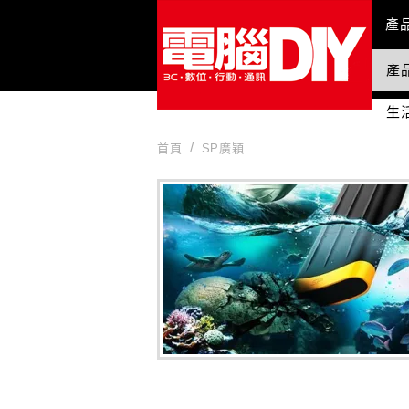
Mai
產
產
國
生
首頁
SP廣穎
SP廣穎