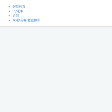
智慧裝置
汽/電車
遊戲
家電/音響/數位攝影