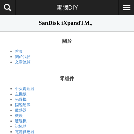
電腦DIY
SanDisk iXpandTM。
關於
首頁
關於我們
文章總覽
零組件
中央處理器
主機板
光碟機
固態硬碟
散熱器
機殼
硬碟機
記憶體
電源供應器