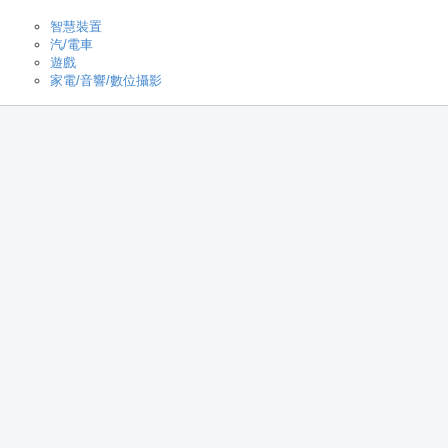
智慧裝置
汽/電車
遊戲
家電/音響/數位攝影