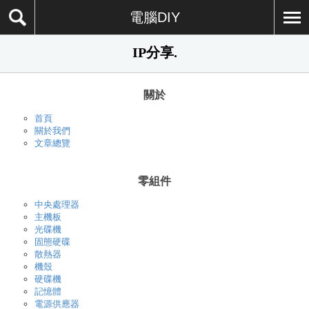
電腦DIY
IP分享.
關於
首頁
關於我們
文章總覽
零組件
中央處理器
主機板
光碟機
固態硬碟
散熱器
機殼
硬碟機
記憶體
電源供應器