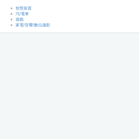
智慧裝置
汽/電車
遊戲
家電/音響/數位攝影