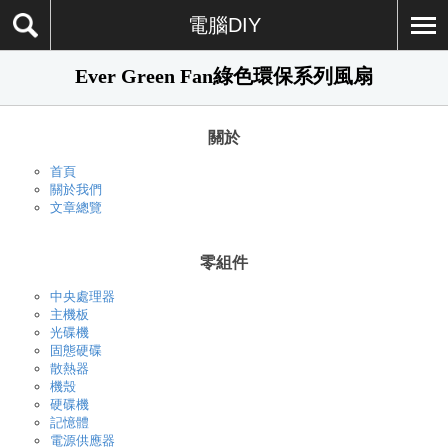
電腦DIY
Ever Green Fan綠色環保系列風扇
關於
首頁
關於我們
文章總覽
零組件
中央處理器
主機板
光碟機
固態硬碟
散熱器
機殼
硬碟機
記憶體
電源供應器