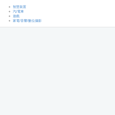
智慧裝置
汽/電車
遊戲
家電/音響/數位攝影