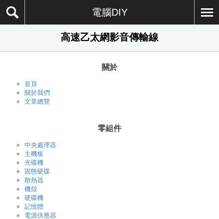
電腦DIY
高速乙太網影音傳輸線
關於
首頁
關於我們
文章總覽
零組件
中央處理器
主機板
光碟機
固態硬碟
散熱器
機殼
硬碟機
記憶體
電源供應器