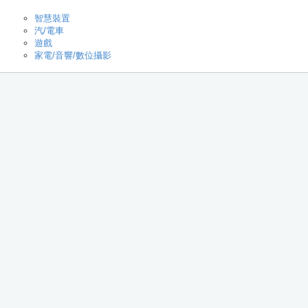
智慧裝置
汽/電車
遊戲
家電/音響/數位攝影