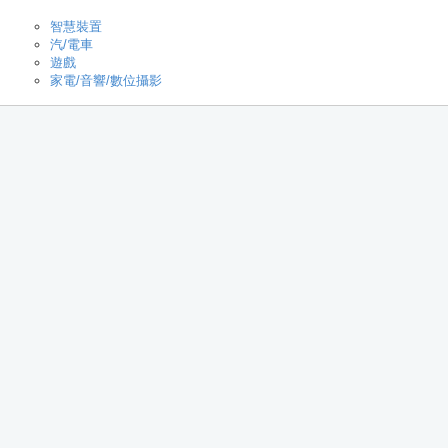
智慧裝置
汽/電車
遊戲
家電/音響/數位攝影