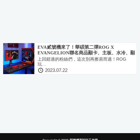
EVA貳號機來了！華碩第二彈ROG X
EVANGELION聯名商品顯卡、主板、水冷、顯
卡支架、鍵鼠開賣！
上回錯過的粉絲們，這次別再擦肩而過！ROG
玩...
2023.07.22