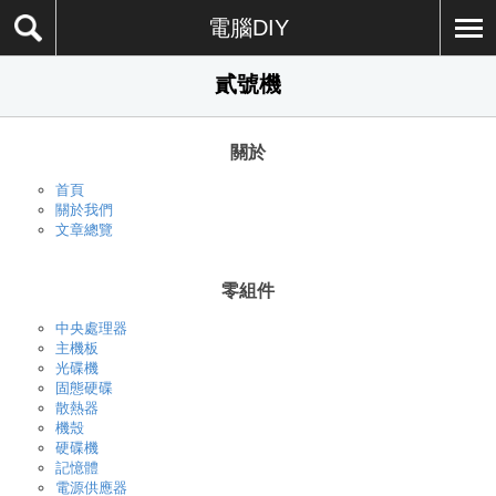
電腦DIY
貳號機
關於
首頁
關於我們
文章總覽
零組件
中央處理器
主機板
光碟機
固態硬碟
散熱器
機殼
硬碟機
記憶體
電源供應器