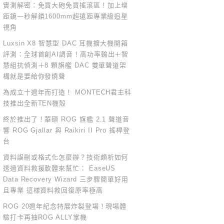
實測解密：免買大砲免買搖滾區！加上增
距鏡一秒解鎖1600mm超遠距專業級追星
視角
Luxsin X8 智慧型 DAC 耳機擴大機開箱
評測：全球首創AI調音！高功率輸出＋智
慧組抗偵測＋8 顆旗艦 DAC 雙單聲道架
構就是要給你發燒聲
為成立十週年而打造！ MONTECH君主科
技推出全新TEN機殼
終於推出了！華碩 ROG 旗艦 2.1 聲道音
響 ROG Gjallar 與 Raikiri II Pro 搖桿登
台
資料誤刪或格式化怎麼辦？技術頗析如何
透過資料救援軟體來幫忙： EaseUS
Data Recovery Wizard 三步驟簡單好用
且專業 這樣資料救回復原率極高
ROG 20週年紀念特展炸裂登場！現場體
驗打卡再抽ROG ALLY掌機