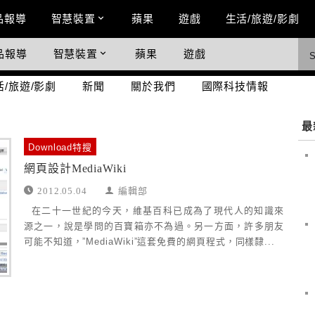
n Menu
品報導
智慧裝置
蘋果
遊戲
生活/旅遊/影劇
品報導
智慧裝置
蘋果
遊戲
際科技情報
活/旅遊/影劇
新聞
關於我們
國際科技情報
最
Download特搜
網頁設計MediaWiki
2012.05.04
編輯部
在二十一世紀的今天，維基百科已成為了現代人的知識來
源之一，說是學問的百寶箱亦不為過。另一方面，許多朋友
可能不知道，”MediaWiki”這套免費的網頁程式，同樣隸...