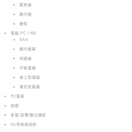
散熱器
顯示器
機殼
電腦 PC / NB
NAS
顯示螢幕
伺服器
平板電腦
桌上型電腦
筆記型電腦
汽/電車
遊戲
家電/音響/數位攝影
5G等無線技術