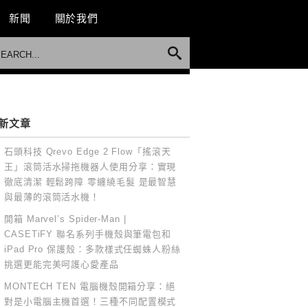
新聞
關於我們
新文章
石頭科技 Qrevo Edge 2 Flow「搖滾天
王」滾筒活水掃拖機器人使用分享：實現
徹底清潔 輕鬆跨障 零纏繞毛髮 是最智慧
與最薄的滾筒活水機！
開箱 Marvel’s Spider-Man |
CASETiFY 聯名系列手機殼與筆電包和
iPad Pro 保護殼：多款樣式任蜘蛛人粉絲
挑選更能完美呵護心愛產品
MONTECH TEN 電腦機殼開箱分享：絕
對是小電腦主機首選！三種不同配置模式