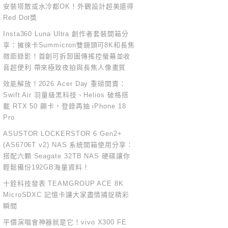
安裝塔散或水冷都OK！外觀設計超美還得
Red Dot獎
Insta360 Luna Ultra 創作者套裝開箱分
享：擁徠卡Summicron雙鏡頭可8K和長焦
微距錄影！首創可拆卸圖傳搖控螢幕並收
音超便利 帶來極致夜拍與長焦人像畫質
效能解放！2026 Acer Day 重磅開賣：
Swift Air 羽量級黑科技、Helios 破格搭
載 RTX 50 顯卡，登錄再抽 iPhone 18
Pro
ASUSTOR LOCKERSTOR 6 Gen2+
(AS6706T v2) NAS 系統開箱使用分享：
搭配六顆 Seagate 32TB NAS 硬碟讓你
輕鬆備份192GB海量資料！
十銓科技發表 TEAMGROUP ACE 8K
MicroSDXC 記憶卡讓大家盡情捕捉精彩
瞬間
平價演唱會神器就是它！vivo X300 FE