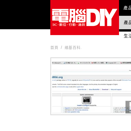
Mai
產
產
國
生
首頁
維基百科.
維基百科.