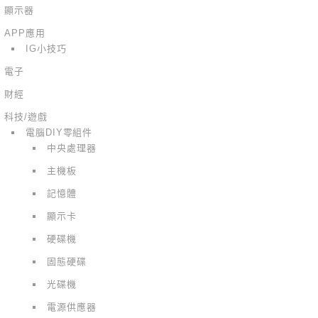
顯示器
APP應用
IG小技巧
電子
財經
科技/遊戲
電腦DIY零組件
中央處理器
主機板
記憶體
顯示卡
硬碟機
固態硬碟
光碟機
電源供應器