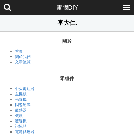
電腦DIY
李大仁.
關於
首頁
關於我們
文章總覽
零組件
中央處理器
主機板
光碟機
固態硬碟
散熱器
機殼
硬碟機
記憶體
電源供應器