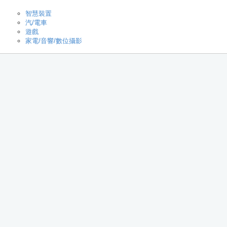
智慧裝置
汽/電車
遊戲
家電/音響/數位攝影