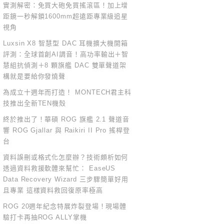
實測解密：免買大砲免買搖滾區！加上增
距鏡一秒解鎖1600mm超遠距專業級追星
視角
Luxsin X8 智慧型 DAC 耳機擴大機開箱
評測：全球首創AI調音！高功率輸出＋智
慧組抗偵測＋8 顆旗艦 DAC 雙單聲道架
構就是要給你發燒聲
為成立十週年而打造！ MONTECH君主科
技推出全新TEN機殼
終於推出了！華碩 ROG 旗艦 2.1 聲道音
響 ROG Gjallar 與 Raikiri II Pro 搖桿登
台
資料誤刪或格式化怎麼辦？技術頗析如何
透過資料救援軟體來幫忙： EaseUS
Data Recovery Wizard 三步驟簡單好用
且專業 這樣資料救回復原率極高
ROG 20週年紀念特展炸裂登場！現場體
驗打卡再抽ROG ALLY掌機