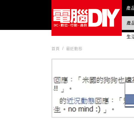
Mai
產
產
國
生
首頁
最近動態
最近動態