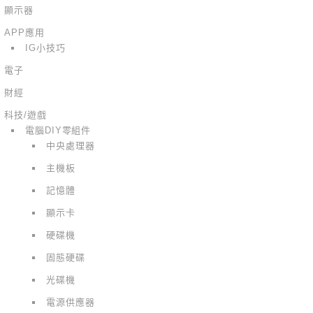
顯示器
APP應用
IG小技巧
電子
財經
科技/遊戲
電腦DIY零組件
中央處理器
主機板
記憶體
顯示卡
硬碟機
固態硬碟
光碟機
電源供應器