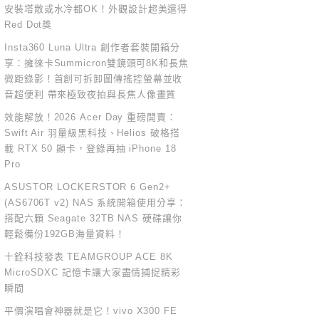
安裝塔散或水冷都OK！外觀設計超美還得
Red Dot獎
Insta360 Luna Ultra 創作者套裝開箱分
享：擁徠卡Summicron雙鏡頭可8K和長焦
微距錄影！首創可拆卸圖傳搖控螢幕並收
音超便利 帶來極致夜拍與長焦人像畫質
效能解放！2026 Acer Day 重磅開賣：
Swift Air 羽量級黑科技、Helios 破格搭
載 RTX 50 顯卡，登錄再抽 iPhone 18
Pro
ASUSTOR LOCKERSTOR 6 Gen2+
(AS6706T v2) NAS 系統開箱使用分享：
搭配六顆 Seagate 32TB NAS 硬碟讓你
輕鬆備份192GB海量資料！
十銓科技發表 TEAMGROUP ACE 8K
MicroSDXC 記憶卡讓大家盡情捕捉精彩
瞬間
平價演唱會神器就是它！vivo X300 FE