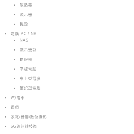
散熱器
顯示器
機殼
電腦 PC / NB
NAS
顯示螢幕
伺服器
平板電腦
桌上型電腦
筆記型電腦
汽/電車
遊戲
家電/音響/數位攝影
5G等無線技術