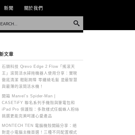
新聞
關於我們
新文章
石頭科技 Qrevo Edge 2 Flow「搖滾天
王」滾筒活水掃拖機器人使用分享：實現
徹底清潔 輕鬆跨障 零纏繞毛髮 是最智慧
與最薄的滾筒活水機！
開箱 Marvel’s Spider-Man |
CASETiFY 聯名系列手機殼與筆電包和
iPad Pro 保護殼：多款樣式任蜘蛛人粉絲
挑選更能完美呵護心愛產品
MONTECH TEN 電腦機殼開箱分享：絕
對是小電腦主機首選！三種不同配置模式