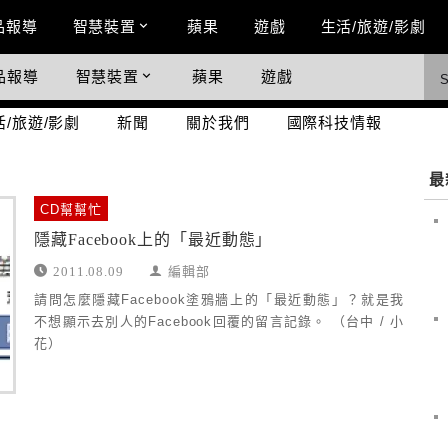
n Menu
品報導
智慧裝置
蘋果
遊戲
生活/旅遊/影劇
品報導
智慧裝置
蘋果
遊戲
際科技情報
活/旅遊/影劇
新聞
關於我們
國際科技情報
最
CD幫幫忙
隱藏Facebook上的「最近動態」
2011.08.09
編輯部
請問怎麼隱藏Facebook塗鴉牆上的「最近動態」？就是我
不想顯示去別人的Facebook回覆的留言記錄。 （台中 / 小
花）