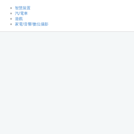
智慧裝置
汽/電車
遊戲
家電/音響/數位攝影