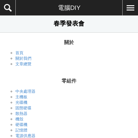
電腦DIY
春季發表會
關於
首頁
關於我們
文章總覽
零組件
中央處理器
主機板
光碟機
固態硬碟
散熱器
機殼
硬碟機
記憶體
電源供應器