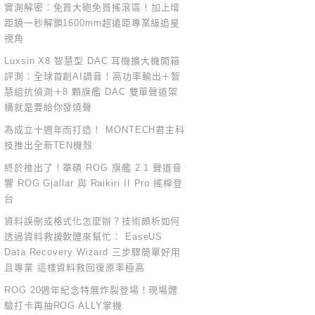
實測解密：免買大砲免買搖滾區！加上增
距鏡一秒解鎖1600mm超遠距專業級追星
視角
Luxsin X8 智慧型 DAC 耳機擴大機開箱
評測：全球首創AI調音！高功率輸出＋智
慧組抗偵測＋8 顆旗艦 DAC 雙單聲道架
構就是要給你發燒聲
為成立十週年而打造！ MONTECH君主科
技推出全新TEN機殼
終於推出了！華碩 ROG 旗艦 2.1 聲道音
響 ROG Gjallar 與 Raikiri II Pro 搖桿登
台
資料誤刪或格式化怎麼辦？技術頗析如何
透過資料救援軟體來幫忙： EaseUS
Data Recovery Wizard 三步驟簡單好用
且專業 這樣資料救回復原率極高
ROG 20週年紀念特展炸裂登場！現場體
驗打卡再抽ROG ALLY掌機