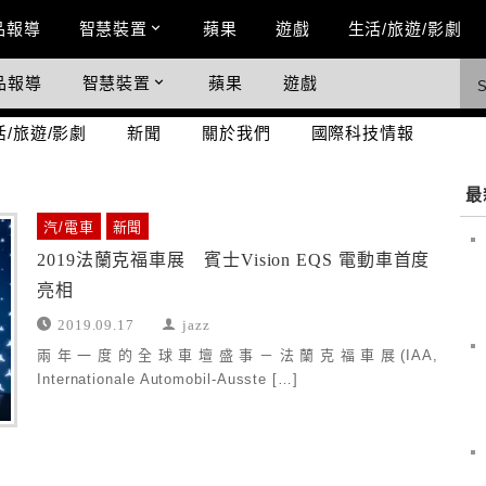
n Menu
品報導
智慧裝置
蘋果
遊戲
生活/旅遊/影劇
品報導
智慧裝置
蘋果
遊戲
際科技情報
活/旅遊/影劇
新聞
關於我們
國際科技情報
最
汽/電車
新聞
2019法蘭克福車展 賓士Vision EQS 電動車首度
亮相
2019.09.17
jazz
兩年一度的全球車壇盛事－法蘭克福車展(IAA,
Internationale Automobil-Ausste […]