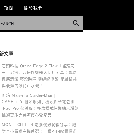
新聞
關於我們
新文章
石頭科技 Qrevo Edge 2 Flow「搖滾天
王」滾筒活水掃拖機器人使用分享：實現
徹底清潔 輕鬆跨障 零纏繞毛髮 是最智慧
與最薄的滾筒活水機！
開箱 Marvel’s Spider-Man |
CASETiFY 聯名系列手機殼與筆電包和
iPad Pro 保護殼：多款樣式任蜘蛛人粉絲
挑選更能完美呵護心愛產品
MONTECH TEN 電腦機殼開箱分享：絕
對是小電腦主機首選！三種不同配置模式