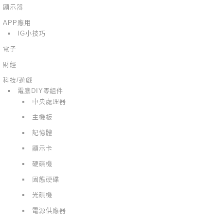
顯示器
APP應用
IG小技巧
電子
財經
科技/遊戲
電腦DIY零組件
中央處理器
主機板
記憶體
顯示卡
硬碟機
固態硬碟
光碟機
電源供應器