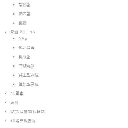
散熱器
顯示器
機殼
電腦 PC / NB
NAS
顯示螢幕
伺服器
平板電腦
桌上型電腦
筆記型電腦
汽/電車
遊戲
家電/音響/數位攝影
5G等無線技術