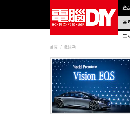
Mai
產
產
國
生
首頁
戴姆勒
戴姆勒