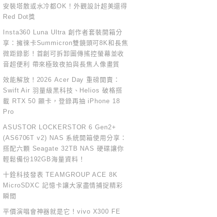
安裝塔散或水冷都OK！外觀設計超美還得
Red Dot獎
Insta360 Luna Ultra 創作者套裝開箱分
享：擁徠卡Summicron雙鏡頭可8K和長焦
微距錄影！首創可拆卸圖傳搖控螢幕並收
音超便利 帶來極致夜拍與長焦人像畫質
效能解放！2026 Acer Day 重磅開賣：
Swift Air 羽量級黑科技、Helios 破格搭
載 RTX 50 顯卡，登錄再抽 iPhone 18
Pro
ASUSTOR LOCKERSTOR 6 Gen2+
(AS6706T v2) NAS 系統開箱使用分享：
搭配六顆 Seagate 32TB NAS 硬碟讓你
輕鬆備份192GB海量資料！
十銓科技發表 TEAMGROUP ACE 8K
MicroSDXC 記憶卡讓大家盡情捕捉精彩
瞬間
平價演唱會神器就是它！vivo X300 FE