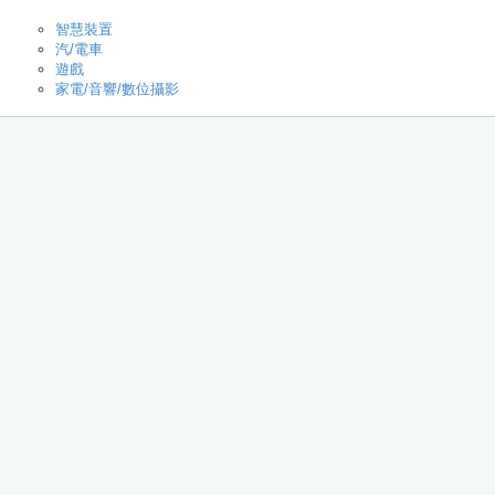
智慧裝置
汽/電車
遊戲
家電/音響/數位攝影