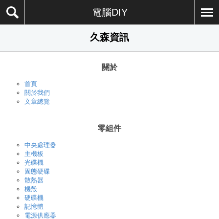
電腦DIY
久森資訊
關於
首頁
關於我們
文章總覽
零組件
中央處理器
主機板
光碟機
固態硬碟
散熱器
機殼
硬碟機
記憶體
電源供應器