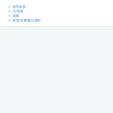
智慧裝置
汽/電車
遊戲
家電/音響/數位攝影