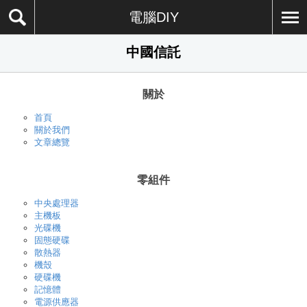
電腦DIY
中國信託
關於
首頁
關於我們
文章總覽
零組件
中央處理器
主機板
光碟機
固態硬碟
散熱器
機殼
硬碟機
記憶體
電源供應器