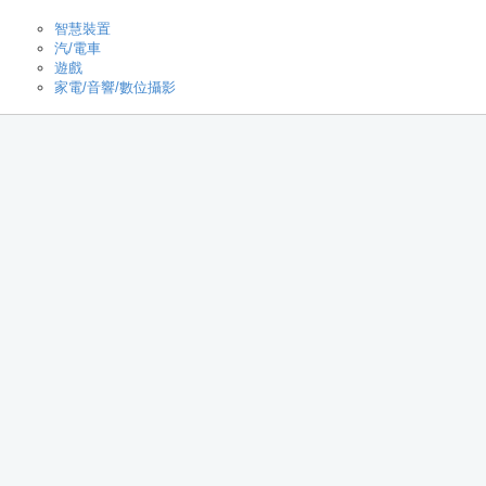
智慧裝置
汽/電車
遊戲
家電/音響/數位攝影