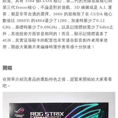
頻寬。具有 3584 個CUDA 核心，第二代的光線追蹤核心與
第三代Tensor核心，不論是對於遊戲、3D 繪圖或是 A.I. 運
算，都是非常合適的選擇。3060 的規格除了在 CUDA 核心
數值比 3060Ti 的4864還少了1280，加速時脈少了0.12
GHz，基礎時脈少了0.09GHz，以及記憶體頻寬少了64bit之
外，其他技術方面皆是相同的！而且，顯示記憶體還多了
4GB，其實這張顯卡的配置也非常適合影音創作者用來使
用，開啟大量圖片來編修時運作會有感十分快速！
開箱
在簡單介紹完產品的重點特色之後，趕緊來開箱給大家看看
吧～