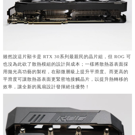
雖然說這片顯卡是 RTX 30系列最親民的晶片組，但 ROG 可
也沒為此砍了散熱模組的設計與成本；一樣將散熱器表面採
用拋光高功藝的製程，在顯微層級上提升平滑度。而更高的
平滑度可讓散熱器表面更緊密地接觸晶片，以提升熱轉移的
效率，讓全新的風扇設計發揮絕佳優勢！