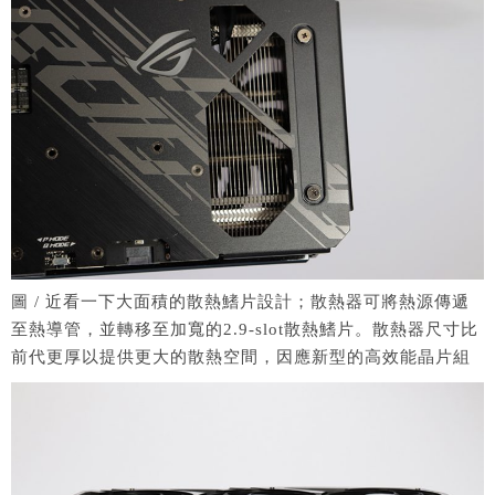
圖 / 近看一下大面積的散熱鰭片設計；散熱器可將熱源傳遞
至熱導管，並轉移至加寬的2.9-slot散熱鰭片。散熱器尺寸比
前代更厚以提供更大的散熱空間，因應新型的高效能晶片組