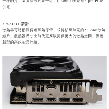
一樣的是，這張顯卡只要一組，而3060Ti要兩組8 pin PCIe
供電
2.9-SLOT 設計
散熱器可將熱源傳遞至熱導管，並轉移至加寬的2.9-slot散熱
鰭片。散熱器尺寸比前代更厚以提供更大的散熱空間，因應
新型的高效能晶片組。