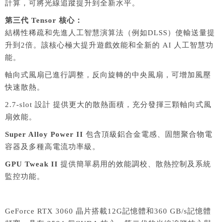
計算，可將光線追蹤提升到全新水平。
第三代 Tensor 核心：
結構性稀疏和先進人工智慧演算法（例如DLSS）使輸送量提
升到2倍。該核心極大提升遊戲效能和全新的 AI 人工智慧功
能。
軸向式風扇已進行調整，反向旋轉的中央風扇，可增加風壓
快速散熱。
2.7-slot 設計 提供更大的散熱面積，充分發揮三顆軸向式風
扇效能。
Super Alloy Power II
包含頂級鋁合金電感、固態聚合物電
容器及多種高電流功率級。
GPU Tweak II
提供簡單易用的效能調校、散熱控制及系統
監控功能。
GeForce RTX 3060 晶片搭載12G記憶體和360 GB/s記憶體