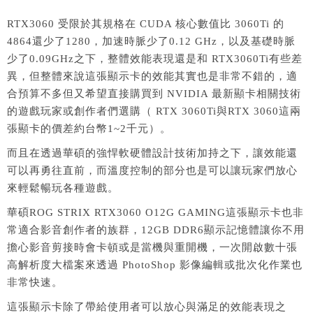
RTX3060 受限於其規格在 CUDA 核心數值比 3060Ti 的
4864還少了1280，加速時脈少了0.12 GHz，以及基礎時脈
少了0.09GHz之下，整體效能表現還是和 RTX3060Ti有些差
異，但整體來說這張顯示卡的效能其實也是非常不錯的，適
合預算不多但又希望直接購買到 NVIDIA 最新顯卡相關技術
的遊戲玩家或創作者們選購（ RTX 3060Ti與RTX 3060這兩
張顯卡的價差約台幣1~2千元）。
而且在透過華碩的強悍軟硬體設計技術加持之下，讓效能還
可以再勇往直前，而溫度控制的部分也是可以讓玩家們放心
來輕鬆暢玩各種遊戲。
華碩ROG STRIX RTX3060 O12G GAMING這張顯示卡也非
常適合影音創作者的族群，12GB DDR6顯示記憶體讓你不用
擔心影音剪接時會卡頓或是當機與重開機，一次開啟數十張
高解析度大檔案來透過 PhotoShop 影像編輯或批次化作業也
非常快速。
這張顯示卡除了帶給使用者可以放心與滿足的效能表現之