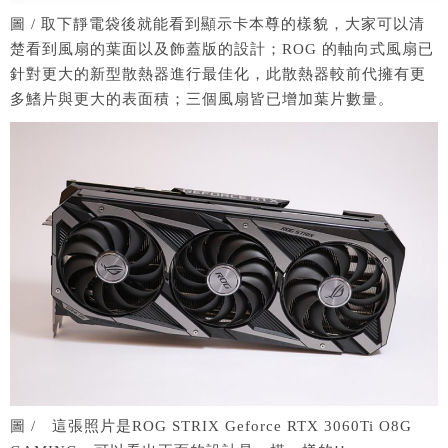
圖 / 取下靜電袋後就能看到顯示卡本尊的樣貌，大家可以清
楚看到風扇的葉面以及飾蓋版的設計；ROG 的軸向式風扇已
針對更大的新型散熱器進行最佳化，此散熱器較前代擁有更
多鰭片與更大的表面積；三個風扇皆已增加葉片數量。
圖 / 這張照片是ROG STRIX Geforce RTX 3060Ti O8G