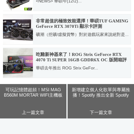
<NEWS> 華碩今(12/2)...
2020.12.02
非常超值的極致效能選擇！華碩TUF GAMING
GeForce RTX 3070Ti 顯示卡評測
礦潮（挖礦/虛擬貨幣）對於遊戲玩家來說絕對是...
2021.07.23
吃雞新神器來了！ROG Strix GeForce RTX
4070 Ti SUPER 16GB GDDR6X OC 版開箱評
測分享
華碩去年推出 ROG Strix GeFor...
2024.05.29
可玩記憶體超頻！MSI MAG
新增建立個人化歌單與專屬推
B560M MORTAR WIFI主機板
播！Spotify 推出全新 Spotify
+Intel i9-11900K與10900K
Mixes
上一篇文章
下一篇文章