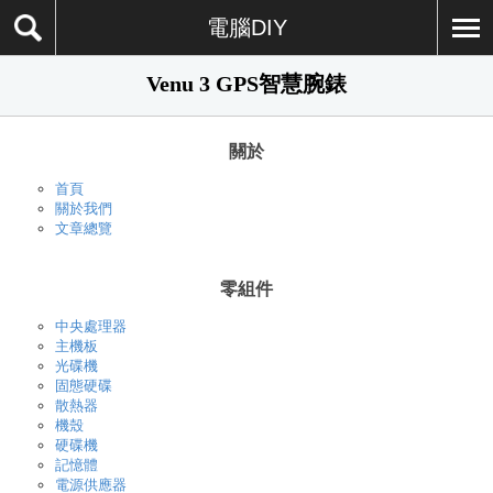
電腦DIY
Venu 3 GPS智慧腕錶
關於
首頁
關於我們
文章總覽
零組件
中央處理器
主機板
光碟機
固態硬碟
散熱器
機殼
硬碟機
記憶體
電源供應器