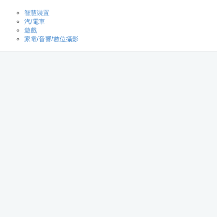
智慧裝置
汽/電車
遊戲
家電/音響/數位攝影