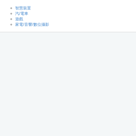
智慧裝置
汽/電車
遊戲
家電/音響/數位攝影