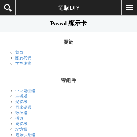
電腦DIY
Pascal 顯示卡
關於
首頁
關於我們
文章總覽
零組件
中央處理器
主機板
光碟機
固態硬碟
散熱器
機殼
硬碟機
記憶體
電源供應器