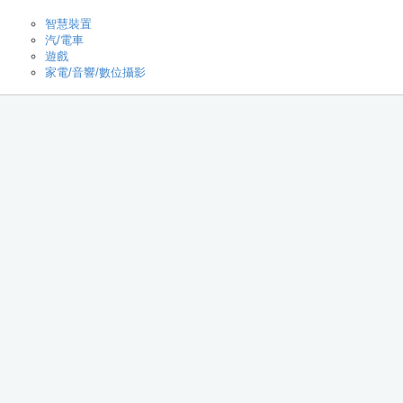
智慧裝置
汽/電車
遊戲
家電/音響/數位攝影