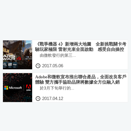
《戰爭機器 4》新增兩大地圖 全新挑戰關卡考
驗玩家極限 雷射光束全面啟動 感受自由操控
的射擊快感
由微軟發行的第三...
2017.05.06
Adobe和微軟宣布推出聯合產品，全面改良客戶
體驗 雙方攜手協助品牌將數據全方位融入銷
售、市場行銷與服務
於3月下旬舉行的...
2017.04.12