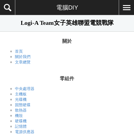
電腦DIY
Logi-A Team女子英雄聯盟電競戰隊
關於
首頁
關於我們
文章總覽
零組件
中央處理器
主機板
光碟機
固態硬碟
散熱器
機殼
硬碟機
記憶體
電源供應器