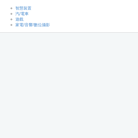
智慧裝置
汽/電車
遊戲
家電/音響/數位攝影