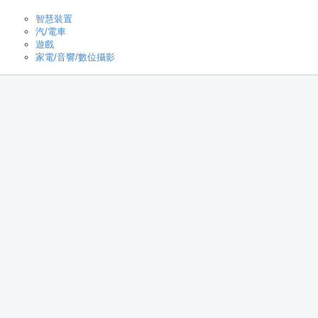
智慧裝置
汽/電車
遊戲
家電/音響/數位攝影