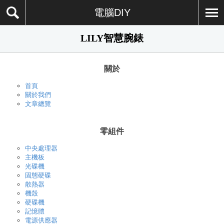
電腦DIY
LILY智慧腕錶
關於
首頁
關於我們
文章總覽
零組件
中央處理器
主機板
光碟機
固態硬碟
散熱器
機殼
硬碟機
記憶體
電源供應器