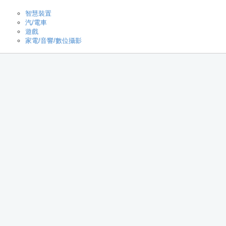
智慧裝置
汽/電車
遊戲
家電/音響/數位攝影