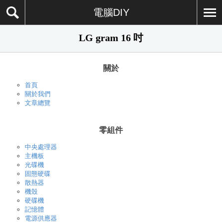
電腦DIY
LG gram 16 吋
關於
首頁
關於我們
文章總覽
零組件
中央處理器
主機板
光碟機
固態硬碟
散熱器
機殼
硬碟機
記憶體
電源供應器