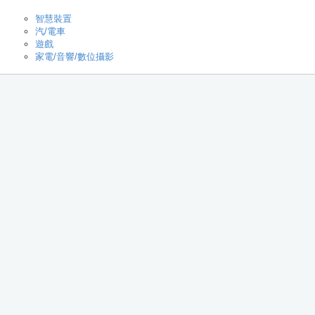
智慧裝置
汽/電車
遊戲
家電/音響/數位攝影