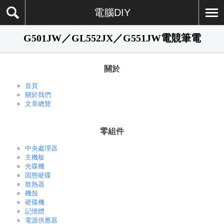
電腦DIY
G501JW／GL552JX／G551JW電競筆電
關於
首頁
關於我們
文章總覽
零組件
中央處理器
主機板
光碟機
固態硬碟
散熱器
機殼
硬碟機
記憶體
電源供應器