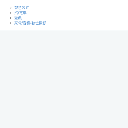
智慧裝置
汽/電車
遊戲
家電/音響/數位攝影