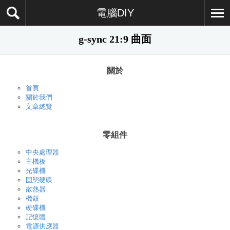
電腦DIY
g-sync 21:9 曲面
關於
首頁
關於我們
文章總覽
零組件
中央處理器
主機板
光碟機
固態硬碟
散熱器
機殼
硬碟機
記憶體
電源供應器