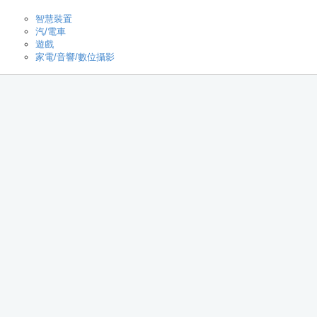
智慧裝置
汽/電車
遊戲
家電/音響/數位攝影