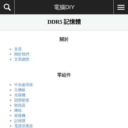
電腦DIY
DDR5 記憶體
關於
首頁
關於我們
文章總覽
零組件
中央處理器
主機板
光碟機
固態硬碟
散熱器
機殼
硬碟機
記憶體
電源供應器