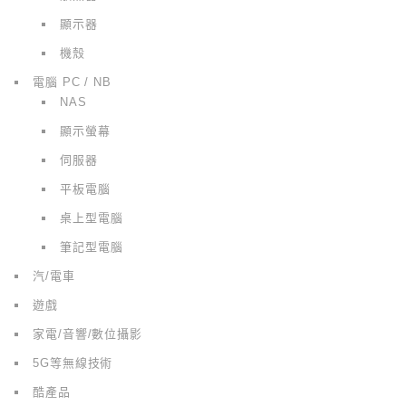
顯示器
機殼
電腦 PC / NB
NAS
顯示螢幕
伺服器
平板電腦
桌上型電腦
筆記型電腦
汽/電車
遊戲
家電/音響/數位攝影
5G等無線技術
酷產品