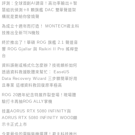
評測：全球首創AI調音！高功率輸出＋智
慧組抗偵測＋8 顆旗艦 DAC 雙單聲道架
構就是要給你發燒聲
為成立十週年而打造！ MONTECH君主科
技推出全新TEN機殼
終於推出了！華碩 ROG 旗艦 2.1 聲道音
響 ROG Gjallar 與 Raikiri II Pro 搖桿登
台
資料誤刪或格式化怎麼辦？技術頗析如何
透過資料救援軟體來幫忙： EaseUS
Data Recovery Wizard 三步驟簡單好用
且專業 這樣資料救回復原率極高
ROG 20週年紀念特展炸裂登場！現場體
驗打卡再抽ROG ALLY掌機
技嘉AORUS RTX 5080 INFINITY與
AORUS RTX 5080 INFINITY WOOD顯
示卡正式上市
今夏最佳的電腦裝機選擇！君主科技推出