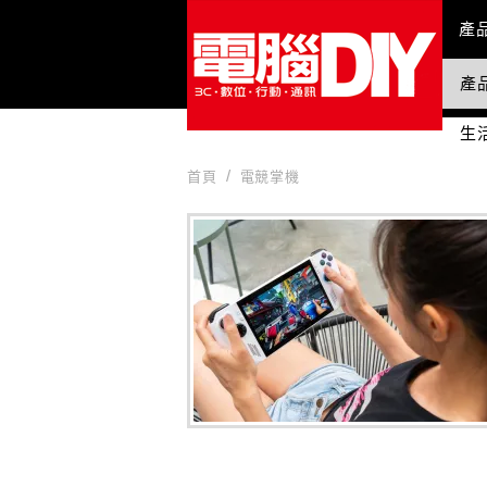
Mai
產
產
國
生
首頁
電競掌機
電競掌機