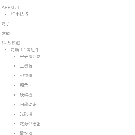
APP應用
IG小技巧
電子
財經
科技/遊戲
電腦DIY零組件
中央處理器
主機板
記憶體
顯示卡
硬碟機
固態硬碟
光碟機
電源供應器
散熱器