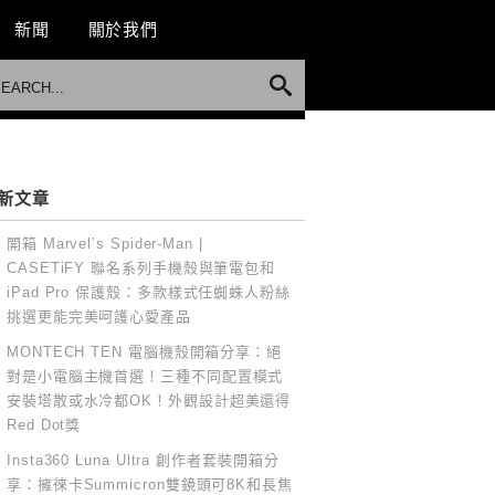
新聞
關於我們
新文章
開箱 Marvel’s Spider-Man |
CASETiFY 聯名系列手機殼與筆電包和
iPad Pro 保護殼：多款樣式任蜘蛛人粉絲
挑選更能完美呵護心愛產品
MONTECH TEN 電腦機殼開箱分享：絕
對是小電腦主機首選！三種不同配置模式
安裝塔散或水冷都OK！外觀設計超美還得
Red Dot獎
Insta360 Luna Ultra 創作者套裝開箱分
享：擁徠卡Summicron雙鏡頭可8K和長焦