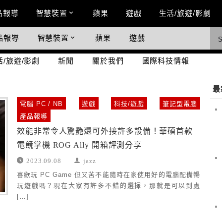
n Menu
品報導
智慧裝置
蘋果
遊戲
生活/旅遊/影劇
品報導
智慧裝置
蘋果
遊戲
際科技情報
活/旅遊/影劇
新聞
關於我們
國際科技情報
最
電腦 PC / NB
遊戲
科技/遊戲
筆記型電腦
產品報導
效能非常令人驚艷還可外接許多設備！華碩首款
電競掌機 ROG Ally 開箱評測分享
2023.09.08
jazz
喜歡玩 PC Game 但又苦不能隨時在家使用好的電腦配備暢
玩遊戲嗎？現在大家有許多不錯的選擇，那就是可以到處
[…]