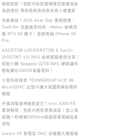
微距錄影！首創可拆卸圖傳搖控螢幕並收
音超便利 帶來極致夜拍與長焦人像畫質
效能解放！2026 Acer Day 重磅開賣：
Swift Air 羽量級黑科技、Helios 破格搭
載 RTX 50 顯卡，登錄再抽 iPhone 18
Pro
ASUSTOR LOCKERSTOR 6 Gen2+
(AS6706T v2) NAS 系統開箱使用分享：
搭配六顆 Seagate 32TB NAS 硬碟讓你
輕鬆備份192GB海量資料！
十銓科技發表 TEAMGROUP ACE 8K
MicroSDXC 記憶卡讓大家盡情捕捉精彩
瞬間
平價演唱會神器就是它！vivo X300 FE
實測解密：免買大砲免買搖滾區！加上增
距鏡一秒解鎖1600mm超遠距專業級追星
視角
Luxsin X8 智慧型 DAC 耳機擴大機開箱