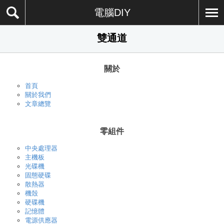
電腦DIY
雙通道
關於
首頁
關於我們
文章總覽
零組件
中央處理器
主機板
光碟機
固態硬碟
散熱器
機殼
硬碟機
記憶體
電源供應器