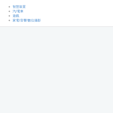
智慧裝置
汽/電車
遊戲
家電/音響/數位攝影