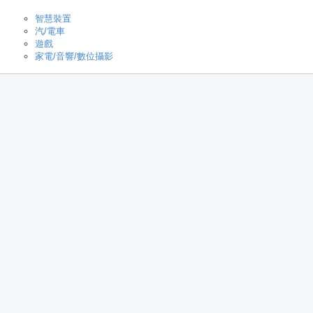
智慧裝置
汽/電車
遊戲
家電/音響/數位攝影