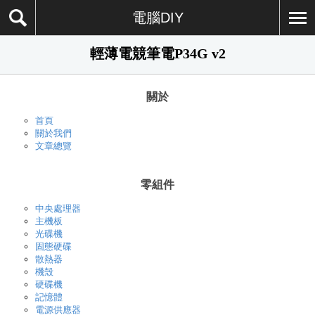
電腦DIY
輕薄電競筆電P34G v2
關於
首頁
關於我們
文章總覽
零組件
中央處理器
主機板
光碟機
固態硬碟
散熱器
機殼
硬碟機
記憶體
電源供應器