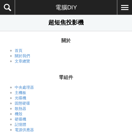
電腦DIY
超短焦投影機
關於
首頁
關於我們
文章總覽
零組件
中央處理器
主機板
光碟機
固態硬碟
散熱器
機殼
硬碟機
記憶體
電源供應器