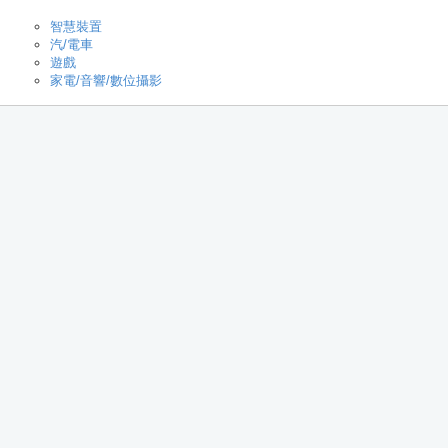
智慧裝置
汽/電車
遊戲
家電/音響/數位攝影