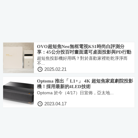
OVO超短焦Neo無框電視KS1時尚白評測分
享：45公分投百吋畫面還可桌面投影與PD行動
電源供電
超短焦投影機好用嗎？對於喜歡家裡乾乾淨淨而
不...
2025.02.21
Optoma 推出「 L1+」 4K 超短焦家庭劇院投影
機！採用最新的4LED技術
Optoma 於今（4/17）日宣佈，亞太地...
2023.04.17