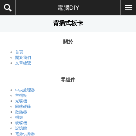
電腦DIY
背插式板卡
關於
首頁
關於我們
文章總覽
零組件
中央處理器
主機板
光碟機
固態硬碟
散熱器
機殼
硬碟機
記憶體
電源供應器