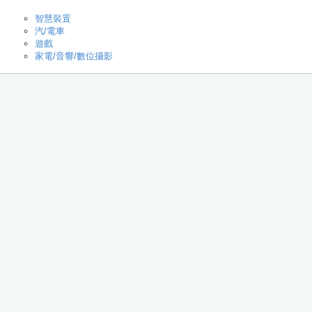
智慧裝置
汽/電車
遊戲
家電/音響/數位攝影