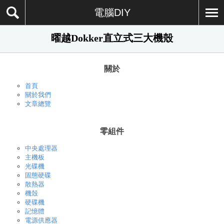
電腦DIY
曜越Dokker直立式三大機殼
關於
首頁
關於我們
文章總覽
零組件
中央處理器
主機板
光碟機
固態硬碟
散熱器
機殼
硬碟機
記憶體
電源供應器