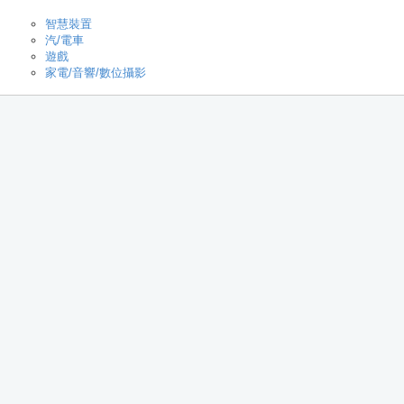
智慧裝置
汽/電車
遊戲
家電/音響/數位攝影