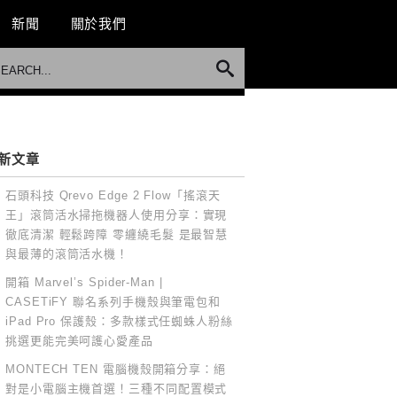
新聞
關於我們
新文章
石頭科技 Qrevo Edge 2 Flow「搖滾天
王」滾筒活水掃拖機器人使用分享：實現
徹底清潔 輕鬆跨障 零纏繞毛髮 是最智慧
與最薄的滾筒活水機！
開箱 Marvel’s Spider-Man |
CASETiFY 聯名系列手機殼與筆電包和
iPad Pro 保護殼：多款樣式任蜘蛛人粉絲
挑選更能完美呵護心愛產品
MONTECH TEN 電腦機殼開箱分享：絕
對是小電腦主機首選！三種不同配置模式