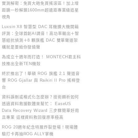
實測解密：免買大砲免買搖滾區！加上增
距鏡一秒解鎖1600mm超遠距專業級追星
視角
Luxsin X8 智慧型 DAC 耳機擴大機開箱
評測：全球首創AI調音！高功率輸出＋智
慧組抗偵測＋8 顆旗艦 DAC 雙單聲道架
構就是要給你發燒聲
為成立十週年而打造！ MONTECH君主科
技推出全新TEN機殼
終於推出了！華碩 ROG 旗艦 2.1 聲道音
響 ROG Gjallar 與 Raikiri II Pro 搖桿登
台
資料誤刪或格式化怎麼辦？技術頗析如何
透過資料救援軟體來幫忙： EaseUS
Data Recovery Wizard 三步驟簡單好用
且專業 這樣資料救回復原率極高
ROG 20週年紀念特展炸裂登場！現場體
驗打卡再抽ROG ALLY掌機