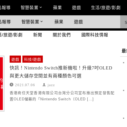
n Menu
品報導
智慧裝置
蘋果
遊戲
生活/旅遊/影劇
品報導
智慧裝置
蘋果
遊戲
際科技情報
活/旅遊/影劇
新聞
關於我們
國際科技情報
最
遊戲
科技/遊戲
快訊！Nintendo Switch推新機啦！升級7吋OLED
與更大儲存空間並有兩種顏色可選
2021.07.06
jazz
香港商任天堂香港有限公司台灣分公司宣布推出預定發售配
置OLED螢幕的「Nintendo Switch（OLED […]