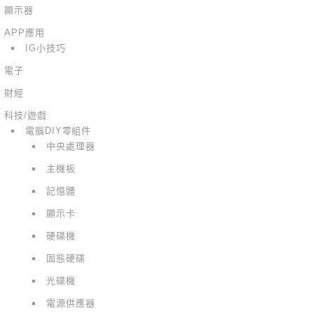
顯示器
APP應用
IG小技巧
電子
財經
科技/遊戲
電腦DIY零組件
中央處理器
主機板
記憶體
顯示卡
硬碟機
固態硬碟
光碟機
電源供應器