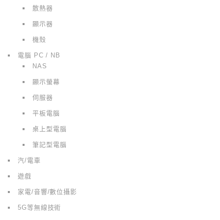
散熱器
顯示器
機殼
電腦 PC / NB
NAS
顯示螢幕
伺服器
平板電腦
桌上型電腦
筆記型電腦
汽/電車
遊戲
家電/音響/數位攝影
5G等無線技術