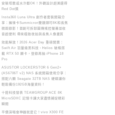
安裝塔散或水冷都OK！外觀設計超美還得
Red Dot獎
Insta360 Luna Ultra 創作者套裝開箱分
享：擁徠卡Summicron雙鏡頭可8K和長焦
微距錄影！首創可拆卸圖傳搖控螢幕並收
音超便利 帶來極致夜拍與長焦人像畫質
效能解放！2026 Acer Day 重磅開賣：
Swift Air 羽量級黑科技、Helios 破格搭
載 RTX 50 顯卡，登錄再抽 iPhone 18
Pro
ASUSTOR LOCKERSTOR 6 Gen2+
(AS6706T v2) NAS 系統開箱使用分享：
搭配六顆 Seagate 32TB NAS 硬碟讓你
輕鬆備份192GB海量資料！
十銓科技發表 TEAMGROUP ACE 8K
MicroSDXC 記憶卡讓大家盡情捕捉精彩
瞬間
平價演唱會神器就是它！vivo X300 FE