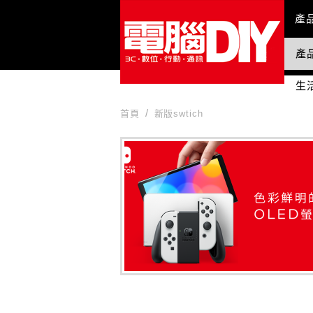
Mai
產
產
國
生
首頁
新版swtich
新版swtich