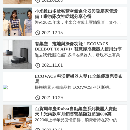
2023.02.08
小米推出多款智慧空氣進化器與吸塵家電設
備！啦啦隊女神峮峮分享心得
迎來2021年末，小米台灣獻上壓軸驚喜，於今...
2021.12.15
有集塵、拖地與攝像功能！ECOVACS
DEEBOT T8 AIVI+ 智慧掃拖機器人使用分享
過去我們測試過許多掃地機器人，發現不是有夠
「...
2021.11.01
ECOVACS 科沃斯機器人雙11全線優惠完美布
局
掃拖機器人領航品牌 ECOVACS 科沃斯機...
2021.10.29
百貨周年慶iRobot自動集塵系列機器人賣翻
天！光兩款單月銷售營業額就超過600萬
2020年上半年受疫情影響，消費者待在家中的...