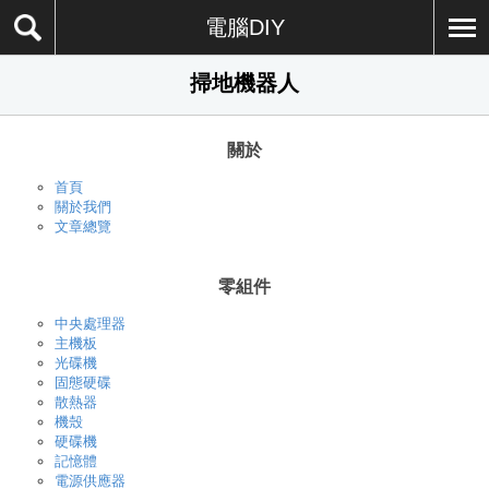
電腦DIY
掃地機器人
關於
首頁
關於我們
文章總覽
零組件
中央處理器
主機板
光碟機
固態硬碟
散熱器
機殼
硬碟機
記憶體
電源供應器