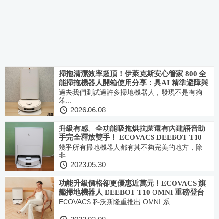
掃拖清潔效率超頂！伊萊克斯安心管家 800 全
能掃拖機器人開箱使用分享：具AI 精準避障與
仿生機械臂和強大資安防護設計
過去我們測試過許多掃地機器人，發現不是有夠
笨...
2026.06.08
升級有感、全功能吸拖烘抗菌還有內建語音助
手完全釋放雙手！ ECOVACS DEEBOT T10
OMNI 旗艦掃拖機器人使用分享
幾乎所有掃地機器人都有其不夠完美的地方，除
非...
2023.05.30
功能升級價格卻更優惠近萬元！ECOVACS 旗
艦掃地機器人 DEEBOT T10 OMNI 重磅登台
ECOVACS 科沃斯隆重推出 OMNI 系...