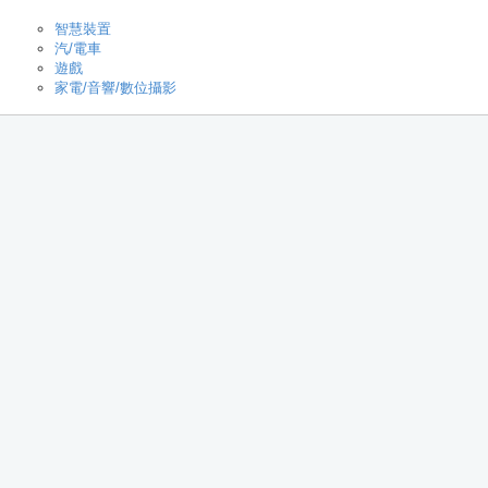
智慧裝置
汽/電車
遊戲
家電/音響/數位攝影