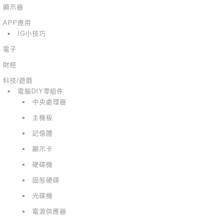
顯示器
APP應用
IG小技巧
電子
財經
科技/遊戲
電腦DIY零組件
中央處理器
主機板
記憶體
顯示卡
硬碟機
固態硬碟
光碟機
電源供應器