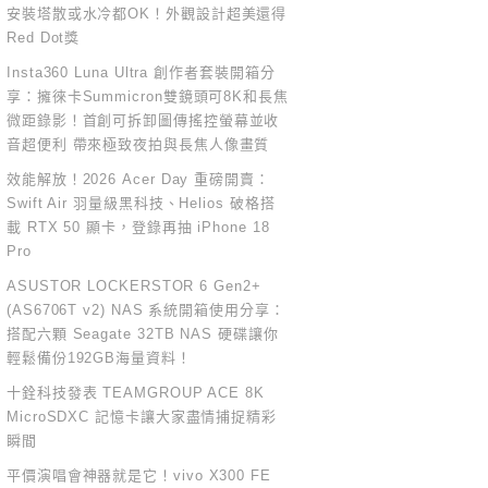
安裝塔散或水冷都OK！外觀設計超美還得
Red Dot獎
Insta360 Luna Ultra 創作者套裝開箱分
享：擁徠卡Summicron雙鏡頭可8K和長焦
微距錄影！首創可拆卸圖傳搖控螢幕並收
音超便利 帶來極致夜拍與長焦人像畫質
效能解放！2026 Acer Day 重磅開賣：
Swift Air 羽量級黑科技、Helios 破格搭
載 RTX 50 顯卡，登錄再抽 iPhone 18
Pro
ASUSTOR LOCKERSTOR 6 Gen2+
(AS6706T v2) NAS 系統開箱使用分享：
搭配六顆 Seagate 32TB NAS 硬碟讓你
輕鬆備份192GB海量資料！
十銓科技發表 TEAMGROUP ACE 8K
MicroSDXC 記憶卡讓大家盡情捕捉精彩
瞬間
平價演唱會神器就是它！vivo X300 FE