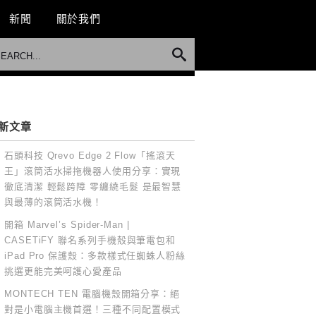
新聞
關於我們
新文章
石頭科技 Qrevo Edge 2 Flow「搖滾天
王」滾筒活水掃拖機器人使用分享：實現
徹底清潔 輕鬆跨障 零纏繞毛髮 是最智慧
與最薄的滾筒活水機！
開箱 Marvel’s Spider-Man |
CASETiFY 聯名系列手機殼與筆電包和
iPad Pro 保護殼：多款樣式任蜘蛛人粉絲
挑選更能完美呵護心愛產品
MONTECH TEN 電腦機殼開箱分享：絕
對是小電腦主機首選！三種不同配置模式