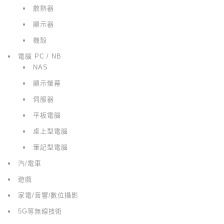
散熱器
顯示器
機殼
電腦 PC / NB
NAS
顯示螢幕
伺服器
平板電腦
桌上型電腦
筆記型電腦
汽/電車
遊戲
家電/音響/數位攝影
5G等無線技術