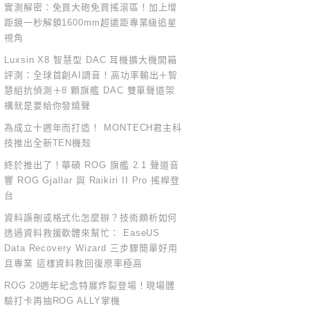
實測解密：免買大砲免買搖滾區！加上增
距鏡一秒解鎖1600mm超遠距專業級追星
視角
Luxsin X8 智慧型 DAC 耳機擴大機開箱
評測：全球首創AI調音！高功率輸出＋智
慧組抗偵測＋8 顆旗艦 DAC 雙單聲道架
構就是要給你發燒聲
為成立十週年而打造！ MONTECH君主科
技推出全新TEN機殼
終於推出了！華碩 ROG 旗艦 2.1 聲道音
響 ROG Gjallar 與 Raikiri II Pro 搖桿登
台
資料誤刪或格式化怎麼辦？技術頗析如何
透過資料救援軟體來幫忙： EaseUS
Data Recovery Wizard 三步驟簡單好用
且專業 這樣資料救回復原率極高
ROG 20週年紀念特展炸裂登場！現場體
驗打卡再抽ROG ALLY掌機