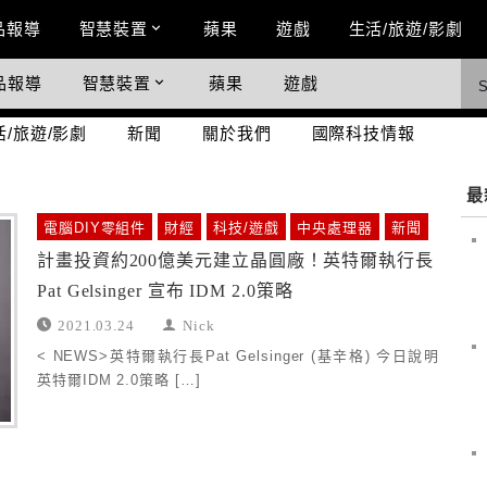
n Menu
品報導
智慧裝置
蘋果
遊戲
生活/旅遊/影劇
品報導
智慧裝置
蘋果
遊戲
際科技情報
活/旅遊/影劇
新聞
關於我們
國際科技情報
最
電腦DIY零組件
財經
科技/遊戲
中央處理器
新聞
計畫投資約200億美元建立晶圓廠！英特爾執行長
Pat Gelsinger 宣布 IDM 2.0策略
2021.03.24
Nick
< NEWS>英特爾執行長Pat Gelsinger (基辛格) 今日說明
英特爾IDM 2.0策略 […]