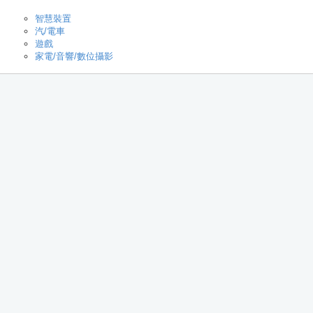
智慧裝置
汽/電車
遊戲
家電/音響/數位攝影