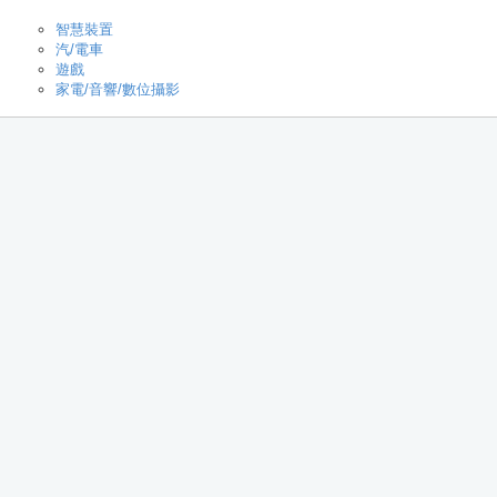
智慧裝置
汽/電車
遊戲
家電/音響/數位攝影