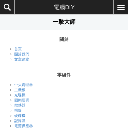
電腦DIY
一擊大師
關於
首頁
關於我們
文章總覽
零組件
中央處理器
主機板
光碟機
固態硬碟
散熱器
機殼
硬碟機
記憶體
電源供應器