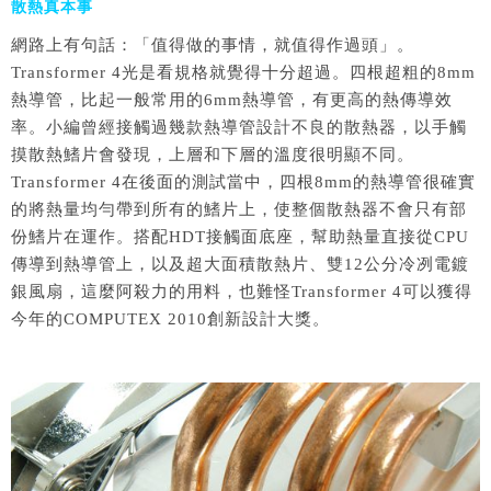
散熱真本事
網路上有句話：「值得做的事情，就值得作過頭」。
Transformer 4光是看規格就覺得十分超過。四根超粗的8mm
熱導管，比起一般常用的6mm熱導管，有更高的熱傳導效
率。小編曾經接觸過幾款熱導管設計不良的散熱器，以手觸
摸散熱鰭片會發現，上層和下層的溫度很明顯不同。
Transformer 4在後面的測試當中，四根8mm的熱導管很確實
的將熱量均勻帶到所有的鰭片上，使整個散熱器不會只有部
份鰭片在運作。搭配HDT接觸面底座，幫助熱量直接從CPU
傳導到熱導管上，以及超大面積散熱片、雙12公分冷冽電鍍
銀風扇，這麼阿殺力的用料，也難怪Transformer 4可以獲得
今年的COMPUTEX 2010創新設計大獎。