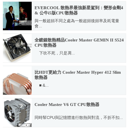
2011.10.17
EVERCOOL 散熱界最強新星駕到：變形金剛4
& 公牛i5版CPU散熱器
與一般超頻不同之處為一般超頻後頻率及耗電量
會...
2010.03.09
全鍍鎳散熱精品Cooler Master GEMIN II S524
CPU散熱器
下吹不死，只是凋...
2011.11.08
比HDT更給力 Cooler Master Hyper 412 Slim
散熱器
■ &...
2012.08.27
Cooler Master V6 GT CPU散熱器
同時幫CPU與記憶體進行散熱與對流，不折不扣...