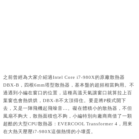
之前曾經為大家介紹過Intel Core i7-980X的原廠散熱器
DBX-B，四根6mm塔型散熱器，基本盤的超頻相當夠用。不
過遇到小編在窗口的位置，這種高溫天氣讓窗口就算拉上百
葉窗也會熱烘烘，DBX-B不太頂得住。要是將P模式開下
去，又是一陣飛機起飛噪音…。礙在體積小的散熱器，不但
風扇不夠大，散熱面積也不夠，小編特別向廠商商借了一顆
超酷的大型CPU散熱器：EVERCOOL Transformer 4，用來
在大熱天壓壓i7-980X這個熱情的小壞蛋。