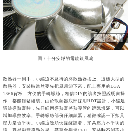
圖 / 十分安靜的電鍍銀風扇
散熱器一到手，小編迫不及待的將散熱器換上。這樣大型的
散熱器，安裝時當然要先把風扇卸下來，配上專用的LGA
1366背板、方便的手轉螺絲，相信DIY的讀者按照說明書操
作，都能輕鬆組裝。由於散熱器底部採用HDT設計，小編建
議塗導熱膏時，先仔細用導熱膏將熱導管的縫隙填滿，可以
增加導熱效率。手轉螺絲部份仔細鎖緊，稍微確認一下扣具
壓力是否平衡。小編這邊順便提醒讀者，扣具壓力不平衡的
話，容易影響導熱效果，甚至會損壞CPU，安裝時不能不小