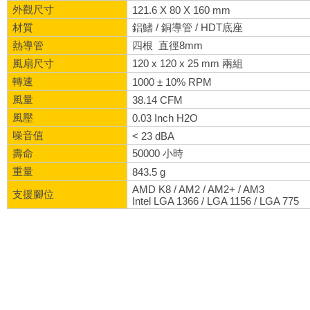
外觀尺寸
121.6 X 80 X 160 mm
材質
鋁鰭 / 銅導管 / HDT底座
熱導管
四根 直徑8mm
風扇尺寸
120 x 120 x 25 mm 兩組
轉速
1000 ± 10% RPM
風量
38.14 CFM
風壓
0.03 Inch H2O
噪音值
< 23 dBA
壽命
50000 小時
重量
843.5 g
AMD K8 / AM2 / AM2+ / AM3
支援腳位
Intel LGA 1366 / LGA 1156 / LGA 775