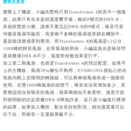
實戰見真章
實際上了機器，小編先暫時只用Transformer 4的其中一個風
扇，結果只有在未超頻溫度攀升後，輸給P模式的DBX-B，
其他狀態皆小勝。讀者不要忘記DBX-B的P模式，噪音可是
伺服器風扇等級的，高達兩千多轉的風扇就算鎖在機殼中，
還是能清楚感受到聲浪。而Transformer 4的風扇是12公分、
1000轉的靜音風扇，在單風扇的部份，小編認為光是噪音問
題就勝過DBX-B不少，溫度部份勉強算是打平。
加上第二顆風扇，也就是Transformer 4的預設配置。如果手
上的主機板，風扇3Pin腳位不夠用，EVERCOOL很貼心的在
包裝內附上並聯用的轉接線，可以將兩個風扇併成一個接頭
使用。在雙1000轉風扇的狀態下，噪音並沒有增加多少，其
實應該說沒有噪音的風扇，就算兩個也不會更吵。溫度方面
則很明顯的比起原廠DBX-B降低許多。這只是小編進行裸測
的結果，如果裝入機殼，配合良好的對流，相信溫度還可以
往下拉，而噪音一定還能屏蔽不少。