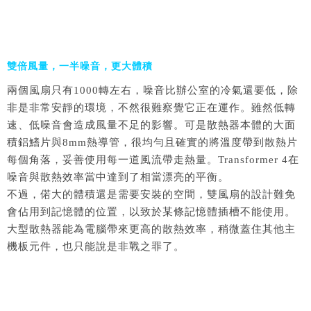
雙倍風量，一半噪音，更大體積
兩個風扇只有1000轉左右，噪音比辦公室的冷氣還要低，除
非是非常安靜的環境，不然很難察覺它正在運作。雖然低轉
速、低噪音會造成風量不足的影響。可是散熱器本體的大面
積鋁鰭片與8mm熱導管，很均勻且確實的將溫度帶到散熱片
每個角落，妥善使用每一道風流帶走熱量。Transformer 4在
噪音與散熱效率當中達到了相當漂亮的平衡。
不過，偌大的體積還是需要安裝的空間，雙風扇的設計難免
會佔用到記憶體的位置，以致於某條記憶體插槽不能使用。
大型散熱器能為電腦帶來更高的散熱效率，稍微蓋住其他主
機板元件，也只能說是非戰之罪了。