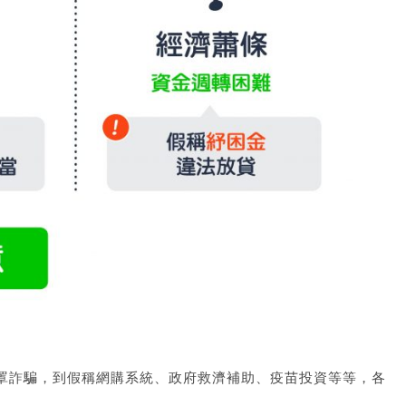
罩詐騙，到假稱網購系統、政府救濟補助、疫苗投資等等，各