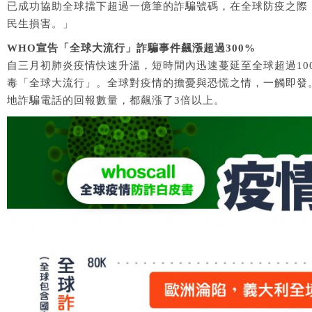
已成功協助全球擋下超過一億筆的詐騙號碼，在全球防疫之際，更希
民生損害。」
WHO宣告「全球大流行」詐騙事件飆漲超過300%
自三月初肺炎疫情快速升溫，短時間內迅速蔓延至全球超過100
毒「全球大流行」。全球對疫情的擔憂與恐慌之情，一觸即發。
地詐騙電話的回報數量，都飆漲了3倍以上。