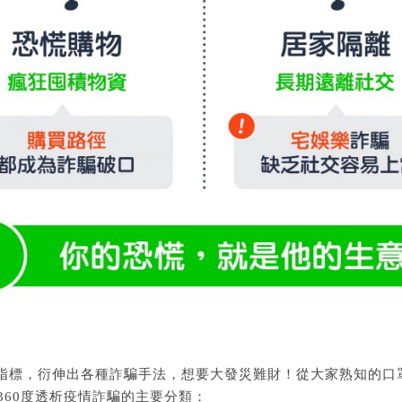
指標，衍伸出各種詐騙手法，想要大發災難財！從大家熟知的口
，360度透析疫情詐騙的主要分類：