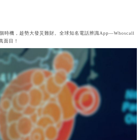
機，趁勢大發災難財。全球知名電話辨識App—Whoscall
真面目！