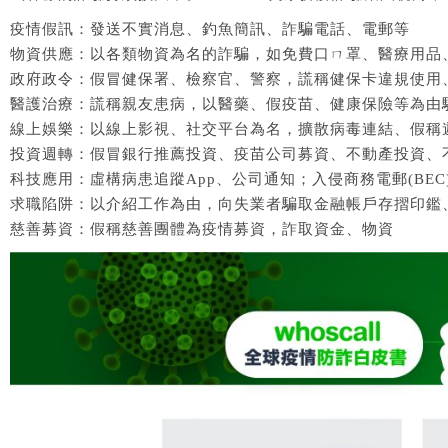
疫情假訊：發送不實消息、釣魚簡訊、詐騙電話、電郵等
物資供應：以各類物資為名的詐騙，如免費口ㄇ罩、醫療用品
政府政令：假冒健保署、檢察官、警察，謊稱健保卡違規使用
醫護治療：謊稱親友患病，以醫藥、假疫苗、健康保險等為由
線上娛樂：以線上影視、社交平台為名，擴散病毒連結、假稱
投資週轉：假冒銀行推薦投資、疫苗公司募資、不動產投資、
科技應用：虛構病患追蹤App、公司通知；入侵商務電郵(BEC
求職陷阱：以介紹工作為由，向失業者騙取金融帳戶存摺印鑑
慈善募資：假稱慈善團體為疫情募資，詐取資金、物資