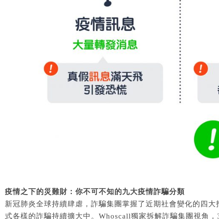
疫情之下的災難財：你不可不知的九大疫情詐騙分類
新冠肺炎全球持續肆虐，詐騙集團掌握了近期社會變化的四大
式各樣的詐騙持續擴大中。Whoscall獨家拆解詐騙集團視角