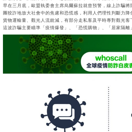
早在三月底，歐盟執委會主席烏爾蘇拉就曾預警，線上詐騙將
團狡詐地放大社會中的焦慮和恐慌感，利用人們理性判斷力降
貨物運輸量、觀光人流銳減，有部分走私客及平時專對觀光客
這波詐騙主要瞄準「疫情爆發」、「恐慌購物」、「居家隔離