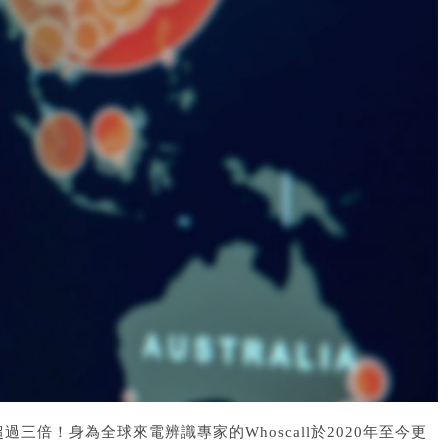
過三倍！身為全球來電辨識專家的Whoscall於2020年至今更