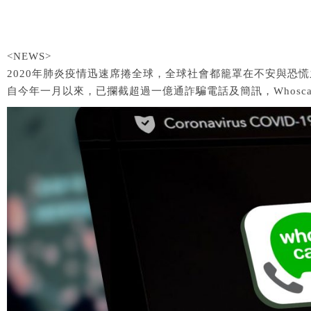
<NEWS>
2020年肺炎疫情迅速席捲全球，全球社會都籠罩在不安與恐慌
自今年一月以來，已攔截超過一億通詐騙電話及簡訊，Whosc