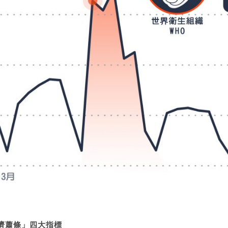
濟蕭條」四大指標