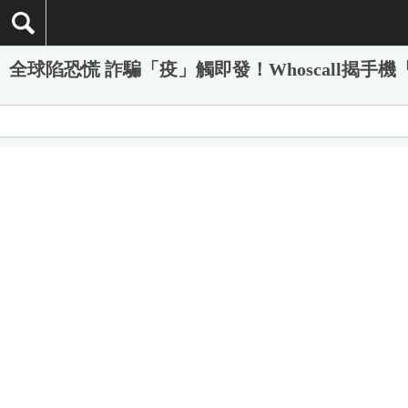
全球陷恐慌 詐騙「疫」觸即發！Whoscall揭手