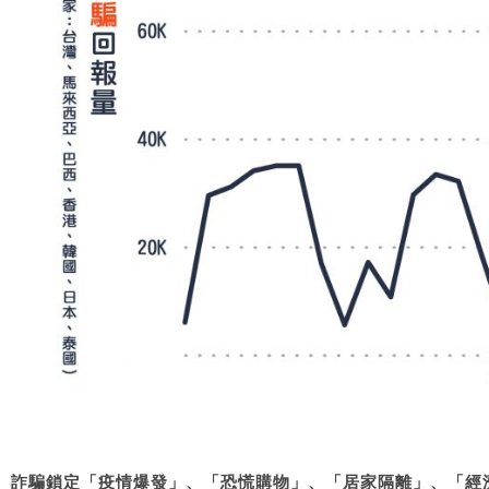
詐騙鎖定「疫情爆發」、「恐慌購物」、「居家隔離」、「經