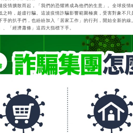
隨疫情擴散而起，「我們的恐懼將成為他們的生意」。全球疫情
低之時，趁虛行騙。這波疫情詐騙影響範圍極廣，受害對象不只
下手的扒手們，也紛紛加入「居家工作」的行列，開始全新的線
」、「經濟蕭條」這四大指標下手。