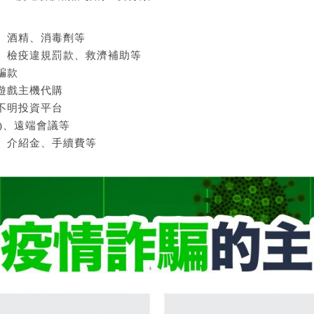
、酒精、消毒劑等
、檢疫違規罰款、救濟補助等
騙款
遊戲主機代購
不明投資平台
)、遠端會議等
、介紹金、手續費等